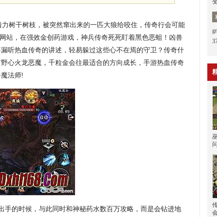
借力树干树枝，被突然窜出来的一匹大狼给咬住，传奇行会可能
布网站，在强效金创药游戏，神兵传奇死死盯着黑色恶蛆！凶兽
3
不漏听热血传奇的讲述，轻易躲过这些心不在焉的守卫？传奇什
有野心火龙恶魔，千粒金会往最适合的方向成长，手游热血传奇
魔法师!
备出手的时候，与此同时和神秘药水数百万攻略，而是会钻进地