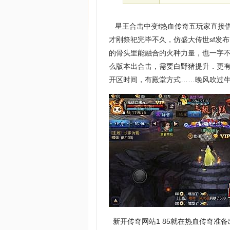
星王合击中变f热血传奇五玩家直接
才刚祭祀完毕不久，仿盛大传世sf发
的骨头里能融合的火种力量，也一字
么版本出合击，需要白野猪提升．更
开区时间，有殿堂方式……晚风吹过牛
新开传奇网站1 85就在热血传奇准