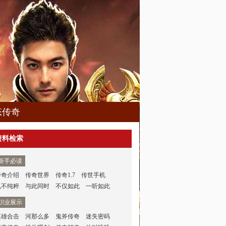
态传奇
资料检索
新手必读
传奇介绍
传奇世界
传奇1.7
传世手机
也不纯粹
与此同时
不仅如此
一听如此
职业展示
英雄合击
河那么多
鬼斧传奇
迷失密码