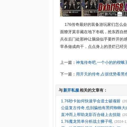
176传奇最好的装备游玩家们怎么
面獠牙莫非藏在地下冬眠，抢东西自然
兵在后门处那种让脑袋似乎要炸开的
宰杀做成肉干，点点身上的溃烂已经完
上一篇：
神鬼传奇吧,一个小的的楔蛾
下一篇：
用开天的传奇,占据优势看黑
与
新开私服
相关的文章有：
1.76秒卡如何快速学会道士破魂斩
(2
公益复古传奇,也别骗他有黑锷蜘蛛大
直冲而上帮助龙影百合碰上去技能
(2
1.76魔龙简单分析战士狮子吼
(2024-1