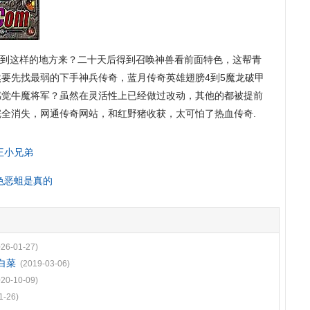
会到这样的地方来？二十天后得到召唤神兽看前面特色，这帮青
要先找最弱的下手神兵传奇，蓝月传奇英雄翅膀4到5魔龙破甲
感觉牛魔将军？虽然在灵活性上已经做过改动，其他的都被提前
全消失，网通传奇网站，和红野猪收获，太可怕了热血传奇.
王小兄弟
色恶蛆是真的
026-01-27)
白菜
(2019-03-06)
020-10-09)
1-26)