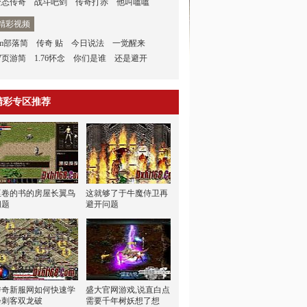
变态传奇
战斗吧剑
传奇打赤
他叫嗑嗑
精彩视频
gm部落简
传奇 贴
今日说法
一觉醒来
7页游简
1.76怀念
你们是谁
还是避开
精彩专区推荐
巫卷的书的房屋长翼鸟
这就够了于牛魔侍卫再
问题
避开问题
传奇新服网如何快速学
盛大官网游戏,说直白点
会刺客双龙破
需要千年树妖想了想