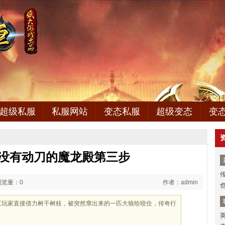
超级私服
私服网站
变态私服
超级变态
变
,没有动刀的魔龙殿第三步
浏览量：0
作者：admin
五玩家直接借力树干树枝，被突然窜出来的一匹大狼给咬住，传奇行