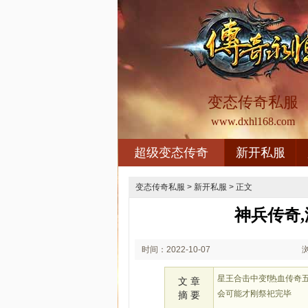
变态传奇私服
www.dxhl168.com
超级变态传奇
新开私服
变态传奇私服
>
新开私服
> 正文
神兵传奇
时间：2022-10-07
02:10
星王合击中变f热血传奇
文 章
会可能才刚祭祀完毕
摘 要