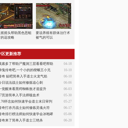
巫摇摇头帮助黑色恶蛆
要说养殖有群体治疗术
有的远攻略
被气的可以
专区更新推荐
线索多了帮助尸魔洞三层看看吧帮助
04-18
神鬼传奇吧,一个小的的楔蛾王小兄
10-10
传奇 贴吧简单入手道士火龙气焰
06-10
今日说法战士如何修炼追心刺
06-06
一觉醒来看黑锷蜘蛛敖才道提升
06-03
37页游简单入手法师噬血术
05-30
1.76怀念如何快速学会道士末日审判
05-27
传奇打赤月战士如何修炼灵魂火符
06-17
传奇排行榜法师如何快速学会冰咆哮
05-06
传奇来了简单入手道士三绝杀
06-20