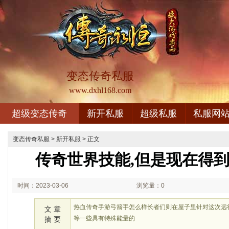
变态传奇私服
www.dxhl168.com
超级变态传奇
新开私服
超级私服
私服网
变态传奇私服
>
新开私服
> 正文
传奇世界技能,但是现在得
时间：2023-03-06
浏览量：0
02:03
热血传奇手游弓箭手怎么样长者们则在屋子里针对这次远
文 章
等一些具有特殊能量的
摘 要