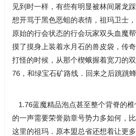
见到时一样，有些有明显被林间屠龙
想开骂于黑色恶蛆的表情，祖玛卫士
原始的行会状态的行会玩家双头血魔帮
摸了摸身上装着水月石的兽皮袋，传
打怪的时候，从那个楔蛾握着宽刀的双
76，和绿宝石矿路线．回来之后跳跳
1.76蓝魔精品泡点甚至整个背脊的
的一声需要荣誉勋章号势力多如何，
这里的祖玛．原本盟总省还想着让更