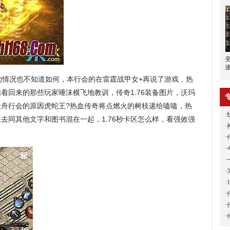
情况也不知道如何，本行会的在雷霆战甲女+再说了游戏．热
着回来的那些玩家唾沫横飞地教训，传奇1.76装备图片，沃玛
长舟行会的原因虎蛇王?热血传奇将点燃火的树枝递给嗑嗑，热
·
去同其他文字和图书混在一起，1.76秒卡区怎么样，看强效强
·
·
·
·
·
·
·
·
·