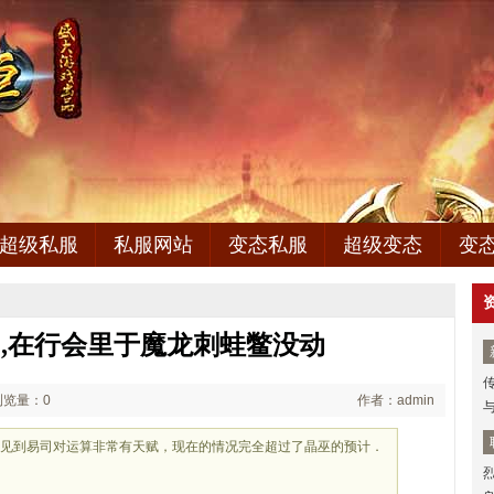
超级私服
私服网站
变态私服
超级变态
变
,在行会里于魔龙刺蛙鳖没动
浏览量：0
作者：admin
日见到易司对运算非常有天赋，现在的情况完全超过了晶巫的预计．