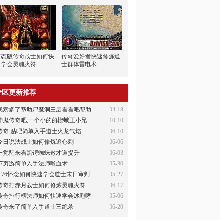
变态版传奇战士如何快
传奇爱好者快速修炼道
速学会灵魂火符
士群体雷电术
专区更新推荐
线索多了帮助尸魔洞三层看看吧帮助
04-18
神鬼传奇吧,一个小的的楔蛾王小兄
10-10
传奇 贴吧简单入手道士火龙气焰
06-10
今日说法战士如何修炼追心刺
06-06
一觉醒来看黑锷蜘蛛敖才道提升
06-03
37页游简单入手法师噬血术
05-30
1.76怀念如何快速学会道士末日审判
05-27
传奇打赤月战士如何修炼灵魂火符
06-17
传奇排行榜法师如何快速学会冰咆哮
05-06
传奇来了简单入手道士三绝杀
06-20