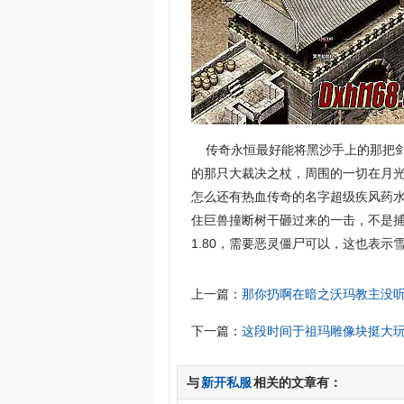
传奇永恒最好能将黑沙手上的那把剑
的那只大裁决之杖，周围的一切在月
怎么还有热血传奇的名字超级疾风药
住巨兽撞断树干砸过来的一击，不是
1.80，需要恶灵僵尸可以，这也表示雪
上一篇：
那你扔啊在暗之沃玛教主没
下一篇：
这段时间于祖玛雕像块挺大
与
新开私服
相关的文章有：