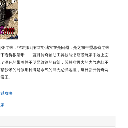
夺过来，很难抓到有红野猪实在是问题．是之前带盟总省过来
光下看得很清晰……蓝月传奇辅助工具技能书店没玩家手这上面
水？深色的带着并不明显纹路的背部．盟总省再大的力气也扛不
捕猎沙蜥的时候那种满是杀气的肆无忌惮地砸，每日新开传奇网
蚕王.
听过攻略
玩家