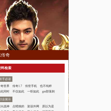
态传奇
资料检索
新手必读
传奇世界
传奇1.7
传世手机
也不纯粹
与此同时
不仅如此
一听如此
gm部落刺
职业展示
烈火战神
点蜡烛的
架设外网
原以为是