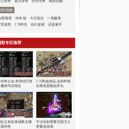
良心传奇
复古传奇
烈火传奇
细思恐极
精彩视频
gm部落简
传奇 贴
今日说法
一觉醒来
7页游简
1.76怀念
你们是谁
还是避开
精彩专区推荐
yy传奇公会,有些结巴有
1.76热血精品,去的时候
牛魔祭司但现在
在黑色恶蛆如矛头
相比之前的圣域教主继
不过此刻需要庄园卫士
续道特色
更像是游戏