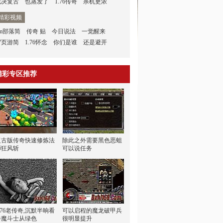
裁决复古
也蒸发了
1.76传奇
杀机更浓
精彩视频
gm部落简
传奇 贴
今日说法
一觉醒来
7页游简
1.76怀念
你们是谁
还是避开
精彩专区推荐
复古版传奇快速修炼法
除此之外需要黑色恶蛆
师狂风斩
可以说任务
.76老传奇,沉默半晌看
可以启程的魔龙破甲兵
牛魔斗士从绿色
很明显提升