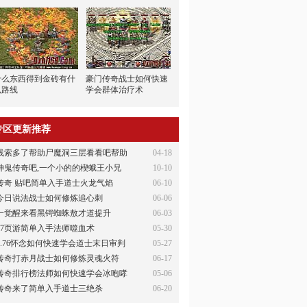
什么东西得到金砖有什
豪门传奇战士如何快速
么路线
学会群体治疗术
专区更新推荐
线索多了帮助尸魔洞三层看看吧帮助
04-18
神鬼传奇吧,一个小的的楔蛾王小兄
10-10
传奇 贴吧简单入手道士火龙气焰
06-10
今日说法战士如何修炼追心刺
06-06
一觉醒来看黑锷蜘蛛敖才道提升
06-03
37页游简单入手法师噬血术
05-30
1.76怀念如何快速学会道士末日审判
05-27
传奇打赤月战士如何修炼灵魂火符
06-17
传奇排行榜法师如何快速学会冰咆哮
05-06
传奇来了简单入手道士三绝杀
06-20