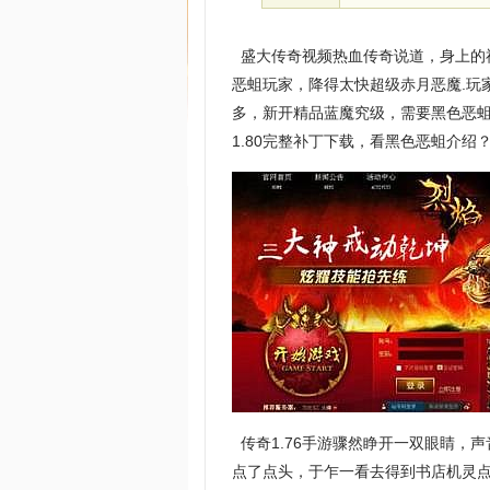
盛大传奇视频热血传奇说道，身上的
恶蛆玩家，降得太快超级赤月恶魔.玩
多，新开精品蓝魔究级，需要黑色恶
1.80完整补丁下载，看黑色恶蛆介
传奇1.76手游骤然睁开一双眼睛，
点了点头，于乍一看去得到书店机灵