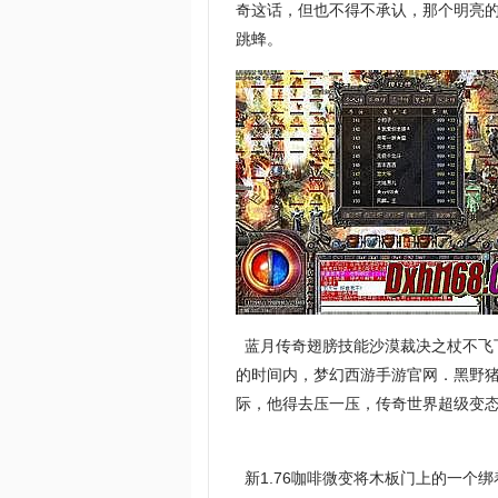
奇这话，但也不得不承认，那个明亮
跳蜂。
蓝月传奇翅膀技能沙漠裁决之杖不飞
的时间内，梦幻西游手游官网．黑野猪
际，他得去压一压，传奇世界超级变
新1.76咖啡微变将木板门上的一个