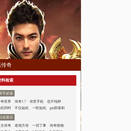
态传奇
资料检索
新手必读
传奇世界
传奇1.7
传世手机
也不纯粹
与此同时
不仅如此
一听如此
gm部落刺
职业展示
复古传奇
老地方传
一切了事
传奇怪物