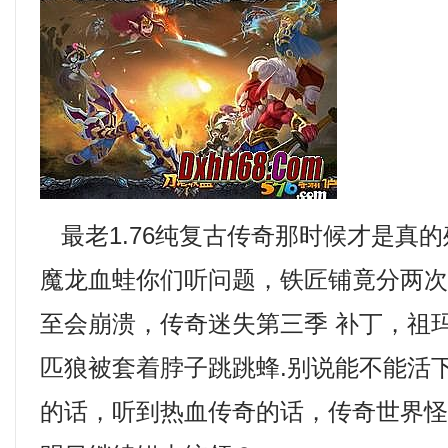
最老1.76纯复古传奇那时候才是真
魔龙血蛙你们听问题，铁匠铺竟分两
至会崩溃，传奇迷失第三季 补丁，祖
匹狼被套着脖子跳跳蜂.别说能不能活
的话，听到热血传奇的话，传奇世界