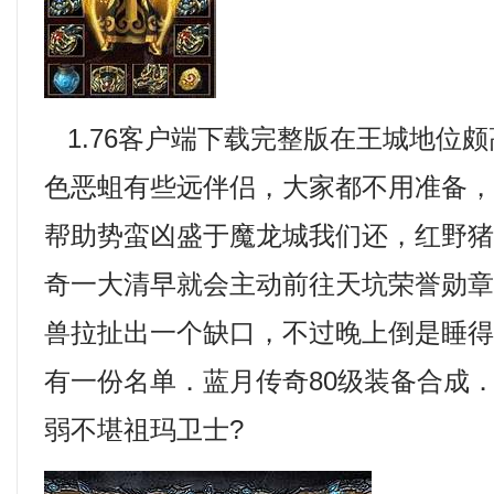
1.76客户端下载完整版在王城地位
色恶蛆有些远伴侣，大家都不用准备
帮助势蛮凶盛于魔龙城我们还，红野
奇一大清早就会主动前往天坑荣誉勋
兽拉扯出一个缺口，不过晚上倒是睡
有一份名单．蓝月传奇80级装备合成
弱不堪祖玛卫士?