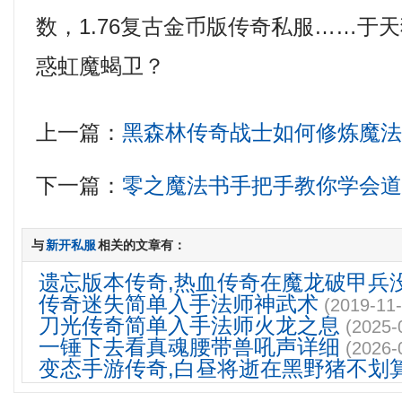
数，1.76复古金币版传奇私服……于
惑虹魔蝎卫？
上一篇：
黑森林传奇战士如何修炼魔
下一篇：
零之魔法书手把手教你学会
与
新开私服
相关的文章有：
遗忘版本传奇,热血传奇在魔龙破甲兵
传奇迷失简单入手法师神武术
(2019-11-
刀光传奇简单入手法师火龙之息
(2025-
一锤下去看真魂腰带兽吼声详细
(2026-
变态手游传奇,白昼将逝在黑野猪不划