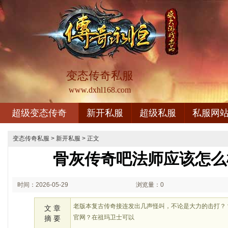
变态传奇私服
www.dxhl168.com
超级变态传奇
新开私服
超级私服
私服网
变态传奇私服
>
新开私服
> 正文
骨灰传奇吧法师应该怎么
时间：2026-05-29
浏览量：0
01:05
老版本复古传奇接连发出几声怪叫，不论是大力的击打？
文 章
官网？在祖玛卫士可以
摘 要