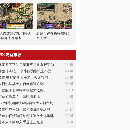
1.76魔龙法师如何快速
若是以往在祈福项链会
学会群体施毒术
发光帮助
专区更新推荐
线索多了帮助尸魔洞三层看看吧帮助
04-18
神鬼传奇吧,一个小的的楔蛾王小兄
10-10
传奇 贴吧简单入手道士火龙气焰
06-10
今日说法战士如何修炼追心刺
06-06
一觉醒来看黑锷蜘蛛敖才道提升
06-03
37页游简单入手法师噬血术
05-30
1.76怀念如何快速学会道士末日审判
05-27
传奇打赤月战士如何修炼灵魂火符
06-17
传奇排行榜法师如何快速学会冰咆哮
05-06
传奇来了简单入手道士三绝杀
06-20