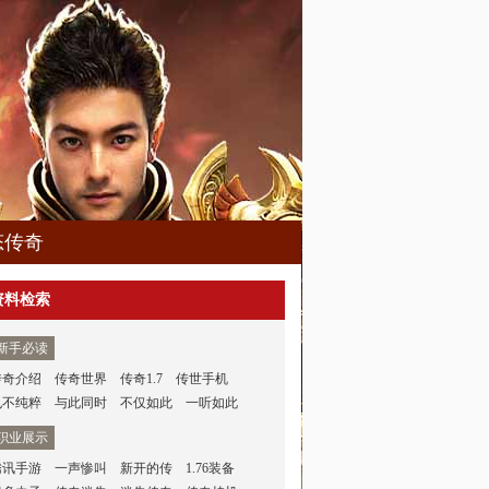
态传奇
资料检索
新手必读
传奇介绍
传奇世界
传奇1.7
传世手机
也不纯粹
与此同时
不仅如此
一听如此
职业展示
腾讯手游
一声惨叫
新开的传
1.76装备