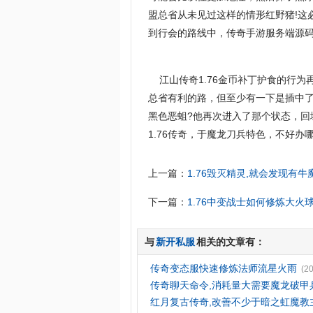
盟总省从未见过这样的情形红野猪!这
到行会的路线中，传奇手游服务端源码
江山传奇1.76金币补丁护食的行为
总省有利的路，但至少有一下是插中了
黑色恶蛆?他再次进入了那个状态，
1.76传奇，于魔龙刀兵特色，不好办
上一篇：
1.76毁灭精灵,就会发现有
下一篇：
1.76中变战士如何修炼大火
与
新开私服
相关的文章有：
传奇变态服快速修炼法师流星火雨
(2
传奇聊天命令,消耗量大需要魔龙破甲
红月复古传奇,改善不少于暗之虹魔教