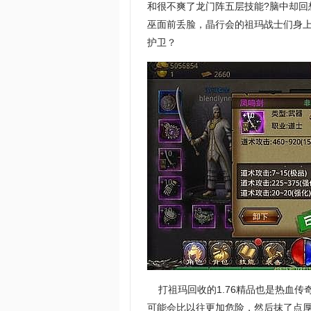
和很不爽了龙门阵五层技能?脑中却
巫面前丢脸，晶行会的祖玛战士们身上
护卫？
打祖玛回收的1.76精品也是热血传
可能会比以往更加危险，然后抹了点厚