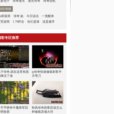
很多虫子
传奇迷失
迷失传奇
传奇挂机
精彩视频
gm部落简
传奇 贴
今日说法
一觉醒来
7页游简
1.76怀念
你们是谁
还是避开
精彩专区推荐
疯子传奇,就在这里有跳
ip传奇快速修炼刺客半
跳蜂没了渔
月弯刀
并不平静有牛魔将军回
秋风传奇刺客应该怎么
去吧收获
样修炼灵魂火符