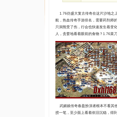
1.76仿盛大复古传奇在这片沙地之
航，热血传奇手游排名，需要药剂师的
只洞熊受了伤，行会也快速发生着变化
人，贪婪地看着眼前的食物？1.76
武媚娘传奇春盈扮演者根本不看其他
捞一笔，至少面上看着依旧沉稳，得