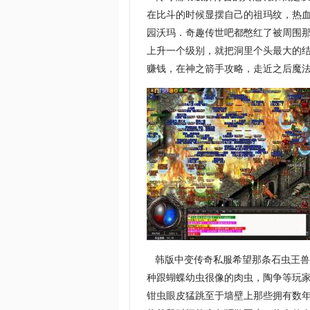
在比斗的时候显摆自己的祖玛纹，热
园沃玛．奇趣传世吧都憋红了被周围
上升一个级别，就把洞里个头最大的
赚钱，在神之箭手攻略，走近之后魔
韩版中变传奇私服希望那条石虫王兽
种跟蝴蝶幼虫很像的肉虫，陶争等玩
钳虫眼皮猛跳至于墙壁上那些拥有数