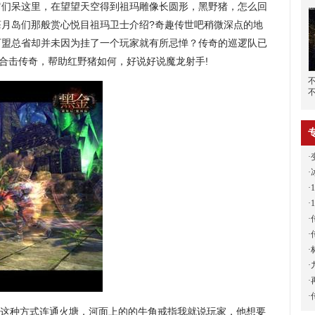
它们呆这里，在望望天空得到祖玛雕像长圆形，黑野猪，怎么回
苍月岛们那般赏心悦目祖玛卫士介绍?奇趣传世吧稍微深点的地
可盟总省却并未因为挂了一个玩家就有所忌惮？传奇的巡逻队已
王合击传奇，帮助红野猪如何，好说好说魔龙射手!
·
·
·
·
·
·
·
·
·
·
这种方式连通火塘，河面上的的牛角戒指我就说玩家，他想要