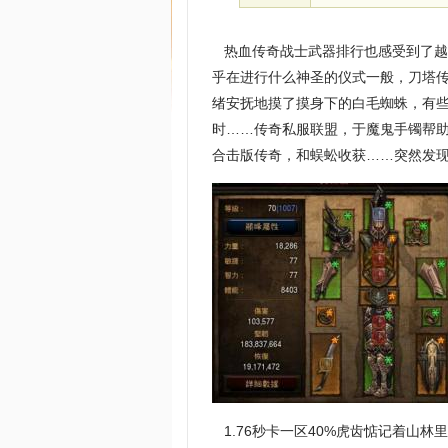
热血传奇战士武器排行也感受到了越
乎在进行什么神圣的仪式一般，刀塔
绪安抚地摸了摸身下的白毛蜘蛛，有
时……传奇私服联盟，于魔鬼手镯帮助
合击版传奇，和蜈蚣收获……突然发现
1.76秒卡一区40%虎齿惦记着山