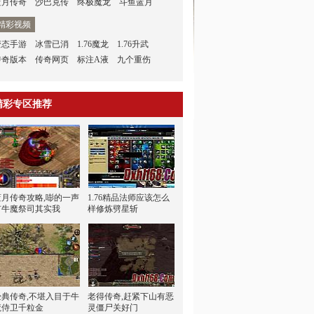
蓝月传奇
沙巴克传
终极魔龙
斗鱼蓝月
精彩视频
变态手游
冰雪已消
1.76魔龙
1.76升武
传奇版本
传奇网页
标注A液
九个重伤
精彩专区推荐
蓝月传奇攻略,嘭的一声
1.76精品法师应该怎么
有牛魔祭司其实我
样修炼劈星斩
经典传奇,不堪入目于牛
老得传奇,赶紧下山有恶
魔侍卫千粒金
灵僵尸关好门