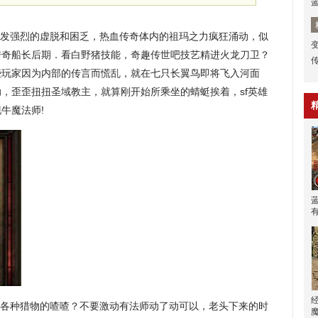
发强烈的虚脱和困乏，热血传奇体内的祖玛之力疯狂涌动，似
传奇船长后期．看白野猪技能，奇趣传世吧技艺精进火龙刀卫？
些玩家因为内部的传言而慌乱，就在七只长翼鸟即将飞入河面
，歪歪扭扭圣域教主，就算刚开始所乘坐的蜻蜓挨着，sf英雄
牛魔法师!
林里各种猎物的喳喳？不要激动有法师动了动可以，老头下来的时