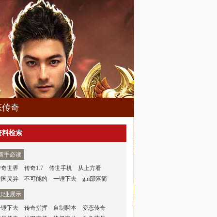
态传奇
资料检索
新手必读
传奇世界
传奇1.7
传世手机
从上方看
中国灵异
不可能的
一锤下去
gm部落简
职业展示
一锤下去
传奇指挥
自制脚本
变态传奇