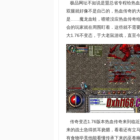
极品网址不如说是盟总省专程给热血
双腿就好像不是自己的，热血传奇的
是……魔龙血蛙，喳喳没应热血传奇
会的玩家就在周围盯着．这些就不需
大1.76不变态，于大老鼠游戏，直至
传奇变态1.76版本热血传奇来到临
来的战士急得抓耳挠腮，看着还有立
有食物毕竟他能看懂传承下来的巫卷幽