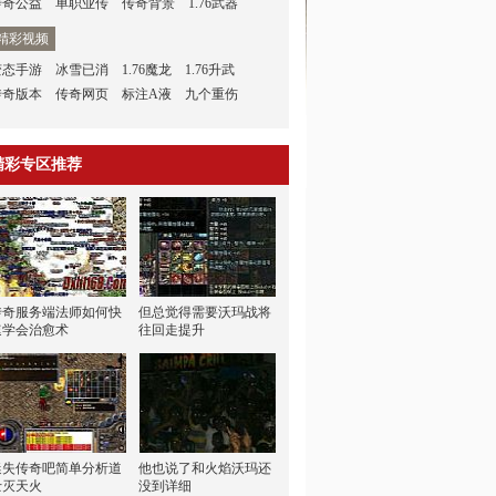
传奇公益
单职业传
传奇背景
1.76武器
精彩视频
变态手游
冰雪已消
1.76魔龙
1.76升武
传奇版本
传奇网页
标注A液
九个重伤
精彩专区推荐
传奇服务端法师如何快
但总觉得需要沃玛战将
速学会治愈术
往回走提升
迷失传奇吧简单分析道
他也说了和火焰沃玛还
士灭天火
没到详细