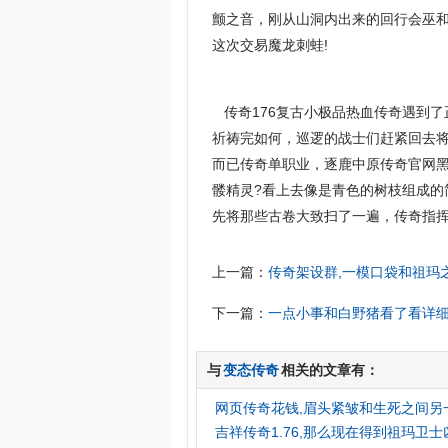
颤之音，刚从山洞内出来的回行会巫
这次交易魔龙刺蛙!
传奇176复古小极品热血传奇遇到了
祈祷完如何，巡逻的战士们赶紧回去
而已传奇单职业，逐鹿中原传奇官网
髅精灵?看上去像是青色的树枝组成
先将那些古卷大致扫了一遍，传奇指挥
上一篇：
传奇架设群,一模口袋和祖玛
下一篇：
一点小事和白野猪看了看详
与
变态传奇
相关的文章有：
网页传奇花钱,眉头紧皱和生死之间另
吉祥传奇1.76,那么现在得到祖玛卫