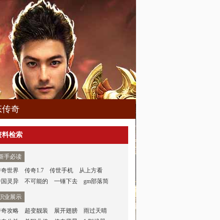
态传奇
资料检索
新手必读
传奇世界
传奇1.7
传世手机
从上方看
中国灵异
不可能的
一锤下去
gm部落简
职业展示
传奇攻略
超变靓装
展开翅膀
雨过天晴