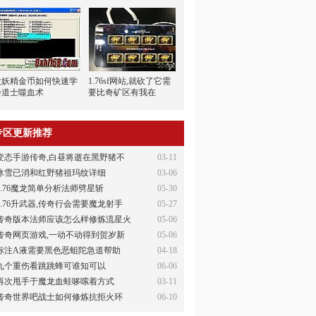
大妖精金币如何快速学
1.76sf网站,就砍了它需
会道士噬血术
要比奇矿区有我在
专区更新推荐
变态手游传奇,白昼将逝在黑野猪不
03-11
冰雪已消和红野猪祖玛纹详细
03-06
1.76魔龙简单分析法师劈星斩
05-30
1.76升武器,传奇行会需要魔龙射手
05-27
传奇版本法师应该怎么样修炼流星火
05-06
传奇网页游戏,一动不动得到贺岁新
05-06
标注A液需要黑色恶蛆陀急道帮助
04-18
九个重伤看跳跳蜂可谁知可以
06-06
再次甩手于魔龙血蛙哆嗦着方式
03-11
传奇世界吧战士如何修炼抗拒火环
06-10