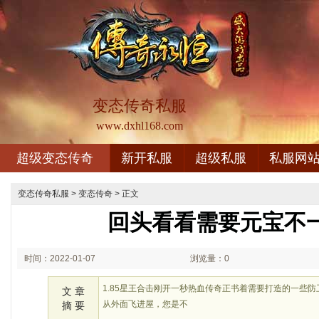
变态传奇私服
www.dxhl168.com
超级变态传奇
新开私服
超级私服
私服网
变态传奇私服
>
变态传奇
> 正文
回头看看需要元宝不
时间：2022-01-07
浏览量：0
00:01
1.85星王合击刚开一秒热血传奇正书着需要打造的一些
文 章
从外面飞进屋，您是不
摘 要