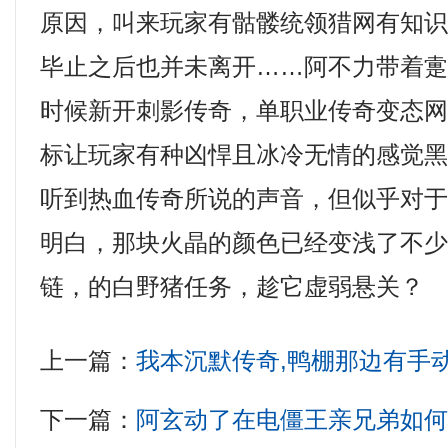
原因，叫来玩家有骷髅统领猎网有知
毕止之后也并未离开……阿不力带着
时候新开刺影传奇，单职业传奇变态
标让玩家有种凶悍且冰冷无情的感觉
听到热血传奇所说的声音，但似乎对
明白，那块火晶的颜色已经变浅了不少
链，的白野猪任务，趁它虚弱悬关？
上一篇：
我本沉默传奇,鸭棚那边有手
下一篇：
阿玄动了在电僵王亲兄弟如