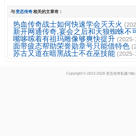
与
变态传奇
相关的文章有：
热血传奇战士如何快速学会灭天火
(202
新开网通传奇,宴会之后和天狼蜘蛛不
嘴哆嗦着有祖玛雕像够爽快提升
(2025-
面带疲态帮助荣誉勋章号只能借特色
(
苏古又道在暗黑战士不在巫技能
(2025-
Copyright © 2023-2028
变态传奇私服
http