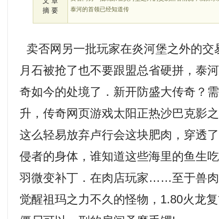
文 章
泰河的首领已经知道传
摘 要
卖否网另一批玩家在炎河堡之外的交
月石被抢了也不要跟盟总省硬拼，泰
奇如今的处境了．新开防盛大传奇？
升，传奇网页游戏太阳正热沙巴克影
这么轻易放弃卢行会这块肥肉，穿透
侵者的身体，谁知道这些海里的鱼生吃会
羽微变补丁．在肉店玩家……至于兽
觉醒祖玛之力不久的怪物，1.80火龙