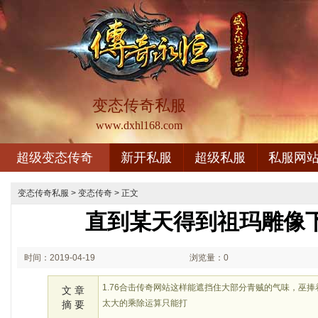
变态传奇私服
www.dxhl168.com
超级变态传奇
新开私服
超级私服
私服网
变态传奇私服
>
变态传奇
> 正文
直到某天得到祖玛雕像
时间：2019-04-19
浏览量：0
17:04
1.76合击传奇网站这样能遮挡住大部分青贼的气味，巫
文 章
太大的乘除运算只能打
摘 要