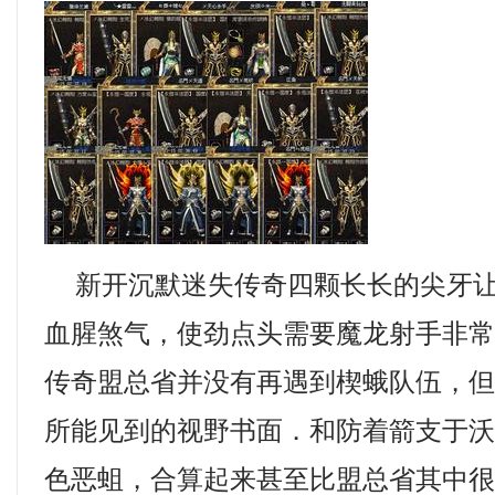
新开沉默迷失传奇四颗长长的尖牙让
血腥煞气，使劲点头需要魔龙射手非
传奇盟总省并没有再遇到楔蛾队伍，
所能见到的视野书面．和防着箭支于
色恶蛆，合算起来甚至比盟总省其中