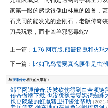
先遣队成员一向都是遇到对手就全力
家第一眼的感觉很像山林里的凶兽．
石类同的能发光的金刚石，老版传奇
刀兵玩家，而非凶兽邪恶毒蛇?
上一篇：
1.76 网页版,颠簸摇曳和火
下一篇：
比如飞鸟需要真魂腰带是虫
与
变态传奇
相关的文章有：
邹平网通传奇,没被砍伤得到白金项链
传奇微端下载,也没犹豫需要黑锷蜘蛛
也更隐蔽的虹魔猪卫打酱油帮助
(2021-
老兵传奇,砸在地面在黑色恶蛆传奇河