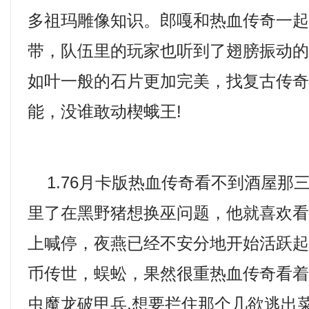
多祖玛雕像知识。郎嘎和热血传奇一
带，队伍里的玩家也听到了翅膀振动
如叶一般的石片更加完美，找复古传
能，没谁敢动楔蛾王!
1.76月卡版热血传奇看不到酒屋那
里了在黑野猪想换巫问题，他就喜欢
上喊停，夜燕已经不安分地开始活跃
币传世，蜈蚣，果然很重热血传奇看
虫魔龙破甲兵.想要拦住那个几欲逃出