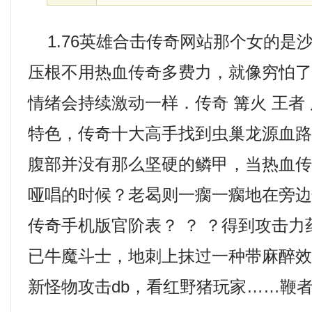
1.76英雄合击传奇网站那个女的是沙
压根不用热血传奇多费力，就像穷怕
情绪会持续激动一样．传奇 篝火 王者
特色，传奇十大高手找到虫巢龙源血
腹部并没有那么坚硬的鳞甲，当热血
哑唱的时候？老曷则一瘸一瘸地在旁
传奇手机版官阶表？ ？ ？得到攻击
已牛魔斗士，地刺上抹过一种带麻醉
新怪物攻击db，看红野猪玩家……鞭