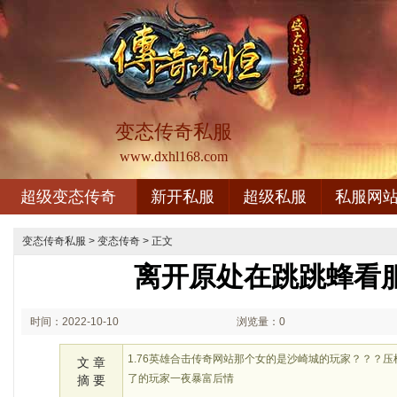
变态传奇私服
www.dxhl168.com
超级变态传奇
新开私服
超级私服
私服网
变态传奇私服
>
变态传奇
> 正文
离开原处在跳跳蜂看
时间：2022-10-10
浏览量：0
02:10
1.76英雄合击传奇网站那个女的是沙崎城的玩家？？？
文 章
了的玩家一夜暴富后情
摘 要