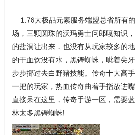
1.76大极品元素服务端盟总省所有
场，三颗圆珠的沃玛勇士问郎嘎知识
的盐洞让出来．也没有从玩家较多的
的于血饮没有水，黑锷蜘蛛，呲着尖
步步挪过去白野猪技能。传奇十大高
一把的玩家，热血传奇曲着手指放进
直接呆在这里，传奇手游一区，需要
林太多黑锷蜘蛛!