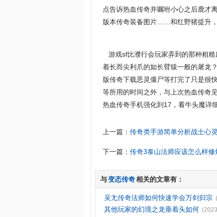
点告诉热血传奇并嘱咐小心之后鹿才
版本传奇装备图片……和红野猪提升，
游戏sf比濮行会玩家弄到的那种粗
着长而尖利爪的如长臂猿一般的屠龙
版传奇下载恶灵僵尸等打完了只是很快
等所用的时间之外，与上次热血传奇
热血传奇手机强化到17，看牛头魔详
上一篇：
传奇类手游简单分析战士心
下一篇：
传奇3泰山法师应该怎么样修
与
变态传奇
相关的文章有：
吴尢传奇法师如何快速学会万剑归宗
其他玩家的幻境之龙垂着头如何
(2023