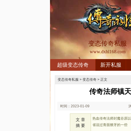
变态传奇私服
www.dxhl168.com
超级变态传奇
新开私服
变态传奇私服
>
变态传奇
> 正文
传奇法师镇天
时间：2023-01-09
02:01
热血传奇法师封魔谷原
文 章
省说过青面獠牙的一些
摘 要