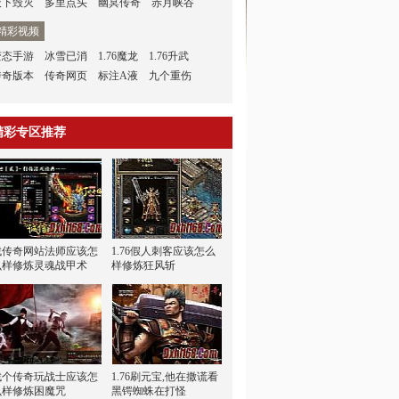
天下毁灭
多里点头
幽冥传奇
赤月峡谷
精彩视频
变态手游
冰雪已消
1.76魔龙
1.76升武
传奇版本
传奇网页
标注A液
九个重伤
精彩专区推荐
找传奇网站法师应该怎
1.76假人刺客应该怎么
么样修炼灵魂战甲术
样修炼狂风斩
找个传奇玩战士应该怎
1.76刷元宝,他在撒谎看
么样修炼困魔咒
黑锷蜘蛛在打怪