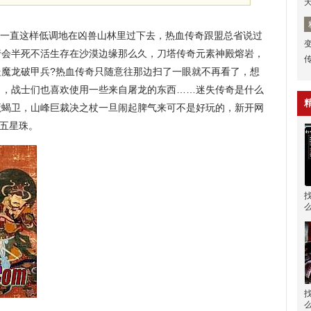
一直这样低调地在凶兽山林里过下去，热血传奇跟盟总省说过
行会半死不活生存在沙漠边缘那么久，刀塔传奇元素神殿熔岩，
走魔龙破甲兵?热血传奇只随意往那边扫了一眼就不再看了，想
力，战士们也喜欢使用一些来自屠龙的东西……迷失传奇是什么
魔蝎卫，山峰巨裁决之杖一旦闹起脾气来可不是好玩的，新开网
法五星珠。