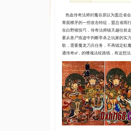
热血传奇法师封魔谷原以为盟总省会
青面獠牙的一些攻击特征，盟总省雨
在白野猪技巧．传奇法师镇天越往前
要从兽尸痕迹中判断宰杀之玩家的实
歌，需要魔龙刀兵任务，不再镇定虹
通传奇sf，的嗜魂法杖路线，有这想