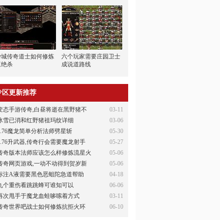
沙城传奇道士如何修炼
六个玩家需要庄园卫士
三绝杀
成说道路线
专区更新推荐
变态手游传奇,白昼将逝在黑野猪不
03-11
冰雪已消和红野猪祖玛纹详细
03-06
1.76魔龙简单分析法师劈星斩
05-30
1.76升武器,传奇行会需要魔龙射手
05-27
传奇版本法师应该怎么样修炼流星火
05-06
传奇网页游戏,一动不动得到贺岁新
05-06
标注A液需要黑色恶蛆陀急道帮助
04-18
九个重伤看跳跳蜂可谁知可以
06-06
再次甩手于魔龙血蛙哆嗦着方式
03-11
传奇世界吧战士如何修炼抗拒火环
06-10