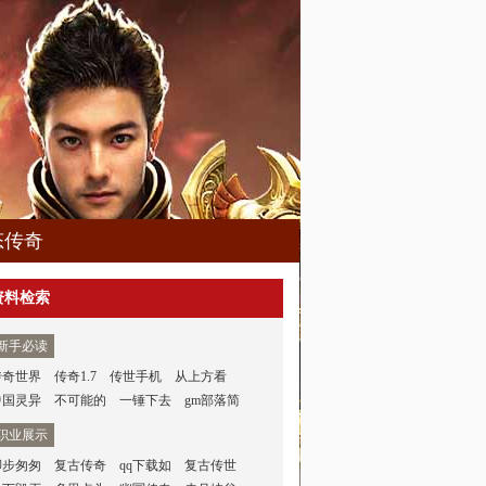
态传奇
资料检索
新手必读
传奇世界
传奇1.7
传世手机
从上方看
中国灵异
不可能的
一锤下去
gm部落简
职业展示
脚步匆匆
复古传奇
qq下载如
复古传世