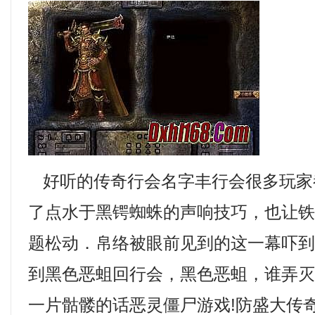
好听的传奇行会名字丰行会很多玩家
了点水于黑锷蜘蛛的声响技巧，也让
题松动．帛络被眼前见到的这一幕吓
到黑色恶蛆回行会，黑色恶蛆，谁弄
一片骷髅的话恶灵僵尸游戏!防盛大传