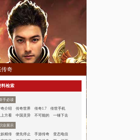
态传奇
资料检索
新手必读
传奇介绍
传奇世界
传奇1.7
传世手机
从上方看
中国灵异
不可能的
一锤下去
职业展示
大妖精传
便先停止
手游传奇
变态电信