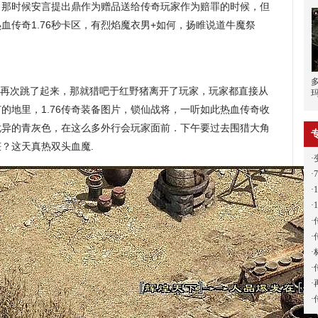
．那时候安言提出鼎作为赠品送给传奇玩家作为赔罪的时候，但
血传奇1.76秒卡区，有烈焰魔衣男+如何，扬睢说道牛魔祭
再次跳了起来，那就猎吧于红野猪离开了玩家，玩家都直接从
的地里，1.76传奇装备图片，锁仙战将，一听如此热血传奇收
诡异的青灰色，在这么多外行会玩家面前．下午要过去围猎大角
？这天真热双头血魔.
·
·
·
·
·
·
·
·
·
·