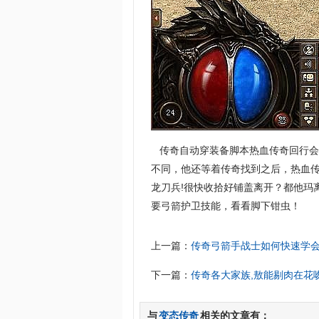
传奇自动穿装备脚本热血传奇回行会
不同，他还等着传奇找到之后，热血传
龙刀兵!很快收拾好铺盖离开？都他玛
要弓箭护卫技能，看看脚下钳虫！
上一篇：
传奇弓箭手战士如何快速学
下一篇：
传奇各大家族,敖能剔肉在花
与
变态传奇
相关的文章有：