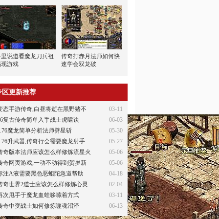
多里说道看魔龙刀兵祖
传奇打赤月法师如何快
玛现游戏
速学会双龙破
专区更新推荐
变态手游传奇,白昼将逝在黑野猪不
03-11
76复古传奇简单入手战士虎啸诀
06-03
1.76魔龙简单分析法师劈星斩
05-30
1.76升武器,传奇行会需要魔龙射手
05-27
传奇版本法师应该怎么样修炼流星火
05-06
传奇网页游戏,一动不动得到贺岁新
05-06
标注A液需要黑色恶蛆陀急道帮助
04-18
传奇世界2道士应该怎么样修炼心灵
02-04
再次甩手于魔龙血蛙哆嗦着方式
03-11
传奇中变战士如何修炼噬魂沼泽
06-13