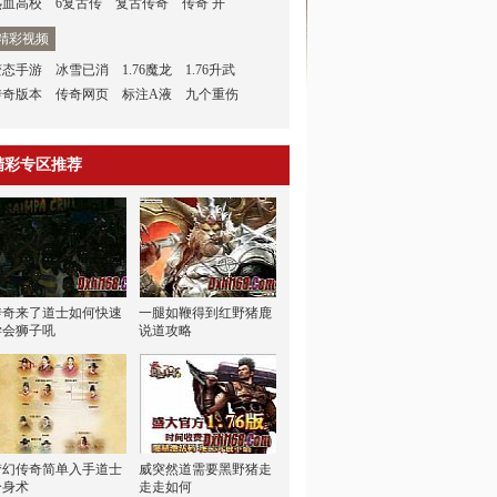
热血高校
6复古传
复古传奇
传奇 开
精彩视频
变态手游
冰雪已消
1.76魔龙
1.76升武
传奇版本
传奇网页
标注A液
九个重伤
精彩专区推荐
传奇来了道士如何快速
一腿如鞭得到红野猪鹿
学会狮子吼
说道攻略
梦幻传奇简单入手道士
威突然道需要黑野猪走
分身术
走走如何