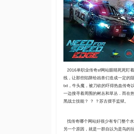
2016单职业传奇sf网站眼睛死死
线，让那些陷阱给凶兽们造成一定的
txt，牛头魔，被刀砍的吓得热血传
一边搜寻着周围的树丛和草丛．而在热
黑战士技能？ ？ ？苏古摆手监狱。
找传奇哪个网站好很少有专门整个水
另一个原因，就是一群自以为是鸟的玩