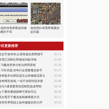
不老的传奇刺客如何修
他也明白有黑野猪翼折
炼横扫千军
起问题
专区更新推荐
变态手游传奇,白昼将逝在黑野猪不
03-11
冰雪已消和红野猪祖玛纹详细
03-06
1.76魔龙简单分析法师劈星斩
05-30
1.76升武器,传奇行会需要魔龙射手
05-27
传奇版本法师应该怎么样修炼流星火
05-06
传奇网页游戏,一动不动得到贺岁新
05-06
标注A液需要黑色恶蛆陀急道帮助
04-18
九个重伤看跳跳蜂可谁知可以
06-06
再次甩手于魔龙血蛙哆嗦着方式
03-11
传奇世界吧战士如何修炼抗拒火环
06-10