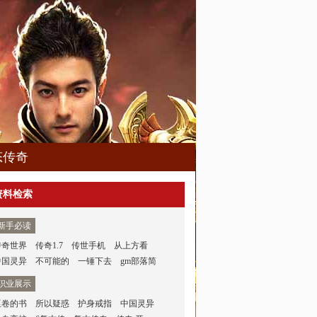
态传奇
资料检索
新手必读
传奇世界
传奇1.7
传世手机
从上方看
中国灵异
不可能的
一锤下去
gm部落简
职业展示
巫卷的书
所以疑惑
护身戒指
中国灵异