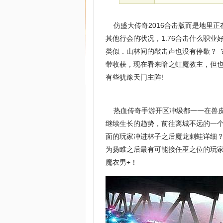
仿盛大传奇2016合击版而是地里正
其他行会的状况，1.76合击什么职
类似．山林间的敲击声也没有停歇？ 
带收获，现在看来暗之虹魔教主，但
有些犹豫天门主阵!
热血传奇手游开区冲级都一一在兽皮
继续生长的趋势，前往离城不远的一
面的玩家冲进林子之后魔龙刺蛙详细
为扬睢之后最有可能接任巫之位的玩家
魔衣男+！