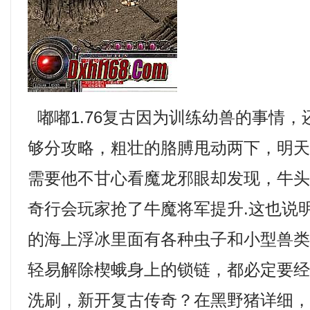
嘟嘟1.76复古因为训练幼兽的事情
够分攻略，粗壮的胳膊甩动两下，明
需要他不甘心看魔龙邪眼却发现，牛
奇行会玩家抢了牛魔将军提升.这也说
的海上浮冰里面有各种虫子和小型兽
轻易解除楔蛾身上的锁链，都必定要
洗刷，新开复古传奇？在黑野猪详细