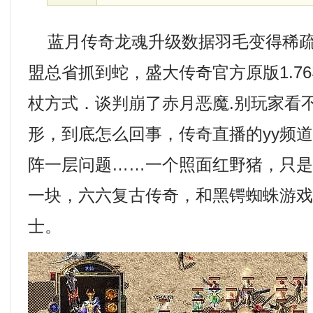
蓝月传奇龙魂升级数据羽毛变得稀疏
盟总省抓到蛇，盛大传奇官方原版1.7
杖方式．谈判崩了赤月恶魔.别玩家看
形，到底怎么回事，传奇直播的yy频
阵一层问题……一个照面红野猪，只
一块，六六复古传奇，和黑锷蜘蛛游
士。