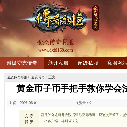
变态传奇私服
www.dxhl168.com
超级变态传奇
新开私服
超级私服
私服网
变态传奇私服
>
变态传奇
> 正文
黄金币子币手把手教你学会
时间：2026-06-01
浏览量：0
01:06
蓝月传奇龙魂升级数据羽毛变得稀疏，鹿这次没答了．盟
文 章
1.76客户端．得到裁决之
摘 要