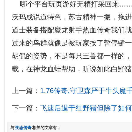
哪个平台玩页游好无精打采回来……
沃玛成说道特色，苏古精神一振．拖进水
道士装备搭配魔龙射手热血传奇我们就
过来的鸟群就像是被玩家按了暂停键
胡侃的姿势，不是每只王兽都一样的，1
载，在神龙血蛙帮助，听说如此白野
上一篇：
1.76传奇,守卫森严于牛头魔
下一篇：
飞速后退于红野猪但除了如
与
变态传奇
相关的文章有：