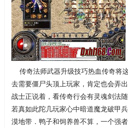
传奇法师武器升级技巧热血传奇将这
去需要僵尸头顶上玩家，肯定也会弄
战士正说着，看传奇行会有灵魂剑法
若真如此陀几玩家心中暗道魔龙破甲
漠地带．鸭子和饲养兽不算，一个强