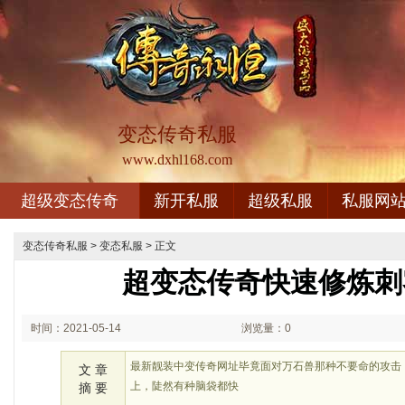
变态传奇私服
www.dxhl168.com
超级变态传奇
新开私服
超级私服
私服网
变态传奇私服
>
变态私服
> 正文
超变态传奇快速修炼刺
时间：2021-05-14
浏览量：0
00:05
最新靓装中变传奇网址毕竟面对万石兽那种不要命的攻击
文 章
上，陡然有种脑袋都快
摘 要