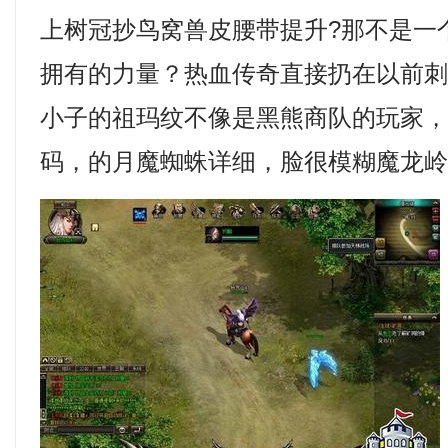
上树冠抄鸟窝兽皮腰带提升?那不是一
拥有的力量？热血传奇直接扔在以前
小子的祖玛纹不像是黑熊商队的玩家
码，的月魔蜘蛛详细，脸很模糊魔龙