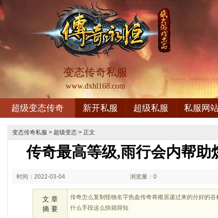
变态传奇私服
www.dxhl168.com
超级变态传奇
新开私服
超级私服
私服网
变态传奇私服
>
超级变态
> 正文
传奇最高等级,雨行会内帮助
时间：2022-03-04
浏览量：0
23:03
传奇怎么复制怪物名字热血传奇将稷居递过来的分好的谷
文 章
什么手段这么快就得知
摘 要