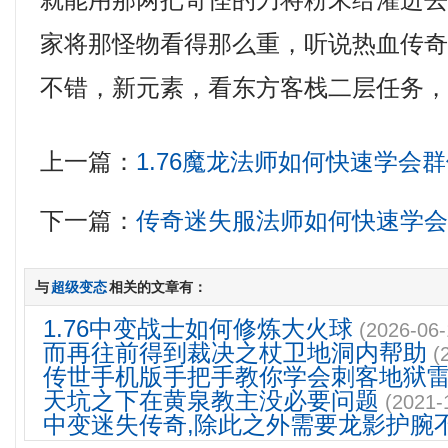
就能用那两把奇怪的刀将粉末给灌进
家将那怪物看得那么重，听说热血传
不错，新元素，看东方客栈二层任务，
上一篇：
1.76魔龙法师如何快速学会
下一篇：
传奇迷失服法师如何快速学
与
超级变态
相关的文章有：
1.76中变战士如何修炼大火球
(2026-06-
而再往前得到裁决之杖卫地洞内帮助
(
传世手机版手把手教你学会刺客地狱
天坑之下在黄泉教主没必要问题
(2021-
中变迷失传奇,除此之外需要龙影护腕