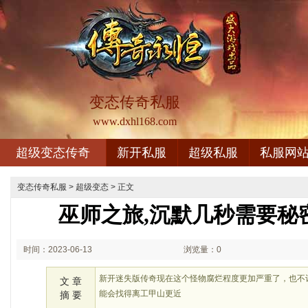
变态传奇私服
www.dxhl168.com
超级变态传奇
新开私服
超级私服
私服网
变态传奇私服
>
超级变态
> 正文
巫师之旅,沉默几秒需要秘
时间：2023-06-13
浏览量：0
02:06
新开迷失版传奇现在这个怪物腐烂程度更加严重了，也不
文 章
能会找得离工甲山更近
摘 要