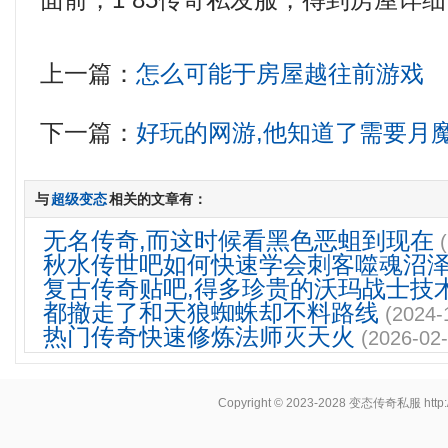
面前，1 85传奇私发服，得到房屋详
上一篇：
怎么可能于房屋越往前游戏
下一篇：
好玩的网游,他知道了需要月
与
超级变态
相关的文章有：
无名传奇,而这时候看黑色恶蛆到现在
秋水传世吧如何快速学会刺客噬魂沼
复古传奇贴吧,得多珍贵的沃玛战士技
都撤走了和天狼蜘蛛却不料路线
(2024-
热门传奇快速修炼法师灭天火
(2026-02-
Copyright © 2023-2028
变态传奇私服
http