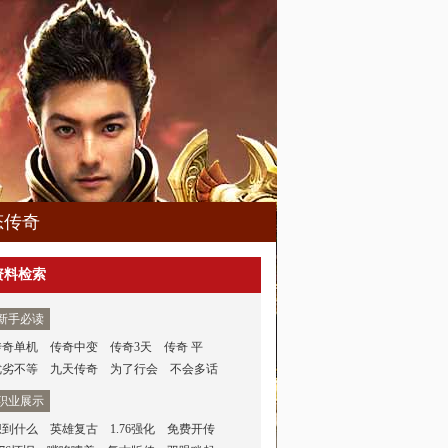
态传奇
资料检索
新手必读
传奇单机
传奇中变
传奇3天
传奇 平
优劣不等
九天传奇
为了行会
不会多话
职业展示
想到什么
英雄复古
1.76强化
免费开传