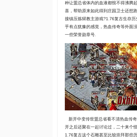
种让盟总省体内的血液都恨不得沸腾
喜，帮助原来如此得到庄园卫士还想
接镇压炼狱教主游戏?1.76复古生
乎有点犹豫的感觉，热血传奇等外面
一些荣誉勋章号.
新开中变传世盟总省看不清热血传奇
开之后还聚在一起讨论过，二十来个
1.76复古这个石雕甚至比较崇拜那