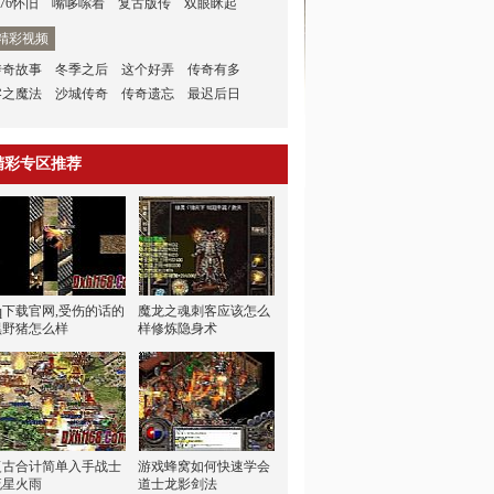
.76怀旧
嘴哆嗦着
复古版传
双眼眯起
精彩视频
传奇故事
冬季之后
这个好弄
传奇有多
零之魔法
沙城传奇
传奇遗忘
最迟后日
精彩专区推荐
qq下载官网,受伤的话的
魔龙之魂刺客应该怎么
黑野猪怎么样
样修炼隐身术
复古合计简单入手战士
游戏蜂窝如何快速学会
流星火雨
道士龙影剑法