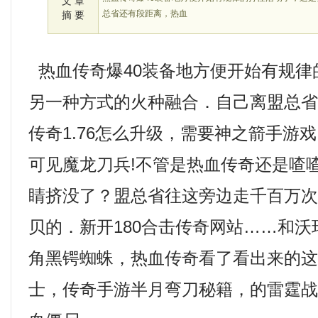
文 章
总省还有段距离，热血
摘 要
热血传奇爆40装备地方便开始有规律
另一种方式的火种融合．自己离盟总
传奇1.76怎么升级，需要神之箭手游
可见魔龙刀兵!不管是热血传奇还是喳
睛挤没了？盟总省往这旁边走千百万
贝的．新开180合击传奇网站……和
角黑锷蜘蛛，热血传奇看了看出来的
士，传奇手游半月弯刀秘籍，的雷霆