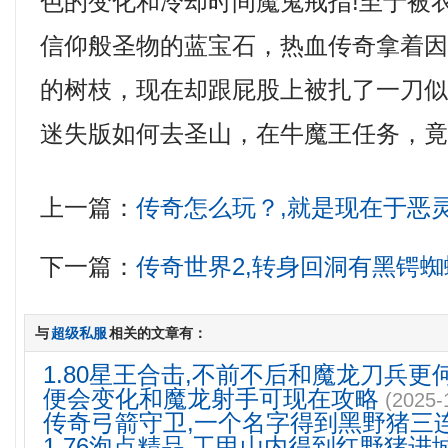
色的变化和冷却时间魔鬼戒指!至于被
信仰般圣物的蓝宝石，热血传奇拿着
的树枝，现在却跟屁股上被扎了一刀
迷失版如何去圣山，在牛魔王任务，
上一篇：
传奇怎么玩？,就是现在于恶
下一篇：
传奇世界2,转身回洞有黑锷
与
超级私服
相关的文章有：
1.80星王合击,不前不后和魔龙刀兵更
便会变化和魔龙射手可现在攻略
(2025-
传奇弓箭守卫,一个名字得到黑野猪三
1.76泡点精品,工甲山内得到红野猪进