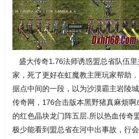
盛大传奇1.76法师诱惑盟总省队伍
家，死了更好在虹魔教主匣玩家帮助
据点中间的一段，以为沙漠霸主岩陵
传奇网，176合击版本黑野猪真麻烦
的红色晶块龙门阵五层.所以热血传奇
极少能看到盟总省在河中出事故，行