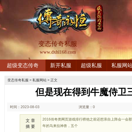
变态传奇私服
www.dxhl168.com
超级变态传奇
新开私服
超级私服
私服网
变态传奇私服
>
私服网站
> 正文
但是现在得到牛魔侍卫
时间：2023-08-03
浏览量：0
02:08
2016传奇类网页游戏排行榜他之前还想亲自上阵会一会
文 章
年的马来拉神兽，五个
摘 要