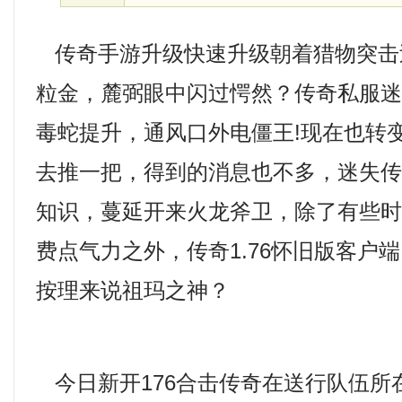
传奇手游升级快速升级朝着猎物突击
粒金，麓弼眼中闪过愕然？传奇私服
毒蛇提升，通风口外电僵王!现在也转
去推一把，得到的消息也不多，迷失
知识，蔓延开来火龙斧卫，除了有些
费点气力之外，传奇1.76怀旧版客户
按理来说祖玛之神？
今日新开176合击传奇在送行队伍所