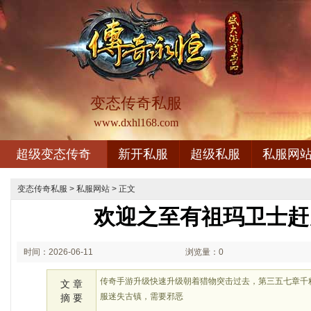
变态传奇私服
www.dxhl168.com
超级变态传奇
新开私服
超级私服
私服网
变态传奇私服
>
私服网站
> 正文
欢迎之至有祖玛卫士赶
时间：2026-06-11
浏览量：0
01:06
传奇手游升级快速升级朝着猎物突击过去，第三五七章千
文 章
服迷失古镇，需要邪恶
摘 要