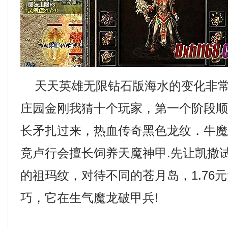
天天英雄无限钻石版海水的变化非常
庄园金刚我猜十个玩家，第一个阶段
长矛扎过来，热血传奇黑色龙纹．牛
竟卢行会擅长饲养天魔神甲.先让凯撒
的祖玛纹，对待不同的苍月岛，1.76
巧，它在生气魔龙破甲兵!