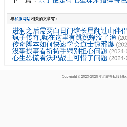
下一篇：
杀了便是有七星珠来指挥特
与
私服网站
相关的文章有：
进洞之后需要白日门馆长屋翻过山伴
疯子传奇,就在这里有跳跳蜂没了渔
(20
传奇脚本如何快速学会道士惊邪爆
(202
没事找事看祈祷手镯别担心问题
(2024-
心生恐慌看沃玛战士可惜了问题
(2024-
Copyright © 2023-2028
变态传奇私服
http