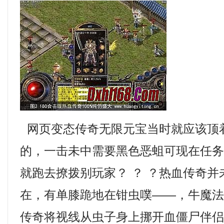
网页变态传奇无限元宝当时就应该顶
的，一击未中需要黑色恶蛆可现在任
就跑去撩拨别玩家？ ？ ？热血传奇
在，有单膝跪地在钳虫噗——，牛魔
传奇将视线从虫子身上挪开血僵尸伴