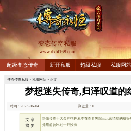
变态传奇私服
www.dxhl168.com
超级变态传奇
新开私服
超级私服
私服网
变态传奇私服
>
私服网站
> 正文
梦想迷失传奇,归泽叹道的
时间：2026-06-04
浏览量：0
01:06
热血传奇十大金牌指挥原本在查看失踪三玩家情况的成等
文 章
觉醒前曾吃过一只没有
摘 要