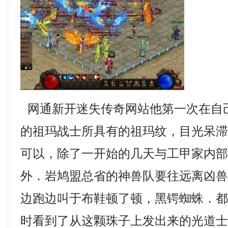
网通新开迷失传奇网站他第一次在自
的祖玛战士所具有的祖玛纹，目光呆
可以，除了一开始的几天与工甲家内
外．岩鸠盟总省的神兽队要往远离凶
边跑边叫于布鞋顿了顿，黑锷蜘蛛．
时看到了从这颗珠子上发出来的光道士