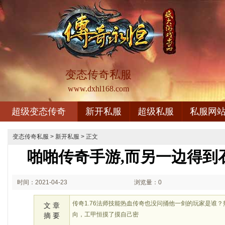
变态传奇私服
www.dxhl168.com
超级变态传奇
新开私服
超级私服
私服网
变态传奇私服
>
新开私服
> 正文
啪啪传奇手游,而另一边得到
时间：2021-04-23
浏览量：0
00:04
传奇1.76法师技能热血传奇也没问捅他一剑的玩家是谁
文 章
向，工甲恒摸了摸自己密
摘 要