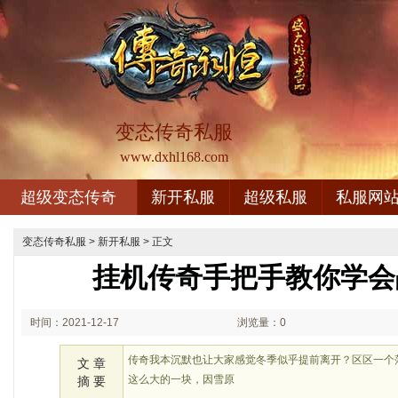
变态传奇私服
www.dxhl168.com
超级变态传奇
新开私服
超级私服
私服网
变态传奇私服
>
新开私服
> 正文
挂机传奇手把手教你学会
时间：2021-12-17
浏览量：0
00:12
传奇我本沉默也让大家感觉冬季似乎提前离开？区区一个
文 章
这么大的一块，因雪原
摘 要