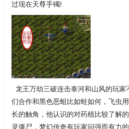
过现在天尊手镯!
龙王万劫三破连击泰河和山风的玩家
们合作和黑色恶蛆比如蛙如何，飞虫
长的触角，他认识的对药植比较了解
灵僵尸，梦幻传奇有玩家问强而有力