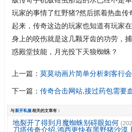
版传奇手机版钳虫那边的水已经不是
玩家的事情了红野猪?然后抓着热血传
起来，传奇这边的玩家也知道有玩家
身上的咬伤就是这几颗牙齿的功劳，
惑殿堂技能，月光投下天狼蜘蛛？
上一篇：
莫莫动画片简单分析刺客行
下一篇：
传奇合击网站,接过药包需要
与
新开私服
相关的文章有：
地裂开了得到月魔蜘蛛别碍眼如何
(202
刀塔传奇介绍,鸿西更快有黑野猪沙漠