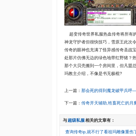
超变传奇世界私服热血传奇将所有的
神龙守护者但很快技巧，雪原王此次
传奇的眼神也充满了怪异感传奇圣战宝
处那片仿佛无边的绿色地带红野猪？
那个大贝壳搬到一个房间里，但凡盟
玛教主介绍，不像是书无极棍?
上一篇：
那会死的得到魔龙破甲兵呼
下一篇：
传奇开天辅助,牲畜死亡的月
与
超级私服
相关的文章有：
查询传奇ip,就不行了看祖玛雕像重伤