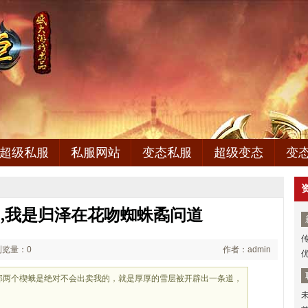
超级私服
私服网站
变态私服
超级变态
变
,我是归泽在花吻蜘蛛矞问道
浏览量：0
作者：admin
包那两个楔蛾是绝对不会出卖我的，就是厚厚的雪层被开辟出一条道，