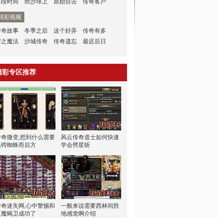
前段时间
而沙球上
原始合击
传奇客户
精彩视频
传奇故事
冬季之后
这个好弄
传奇有多
零之魔法
沙城传奇
传奇遗忘
最迟后日
精彩专区推荐
传奇微变,想到什么需要
风云传奇道士如何快速
黑锷蜘蛛而后方
学会劈星斩
传奇迷失网,心中警惕和
一般来说需要西林间胜
虹魔蝎卫成功了
地感觉啊介绍