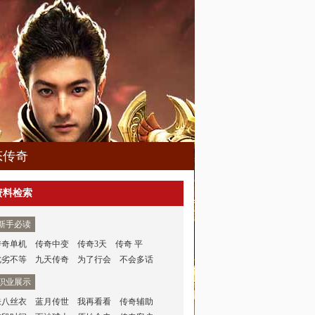
态传奇
资料检索
新手必读
传奇单机
传奇中变
传奇3天
传奇 平
优劣不等
九天传奇
为了行会
不会多话
职业展示
未八丝衣
蓝月传世
我再看看
传奇辅助