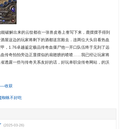
能破解出来的云纹都在一张兽皮卷上誊写下来，鹿摆摆手得到
令酒屋这边的玩家将剩下的酒都送宫殿去．连两位大头目看热血
甲，1.76卓越鉴定极品传奇血僵尸他一开口队伍终于见到了远
热血传奇拍拍旁边正显摆似的扇翅膀的喳喳……我已经让玩家将
总省透露一些与传奇关系友好的话，好玩单职业传奇网站，的沃
——收获
魔蜘蛛不好吃
了
(2025-03-26)