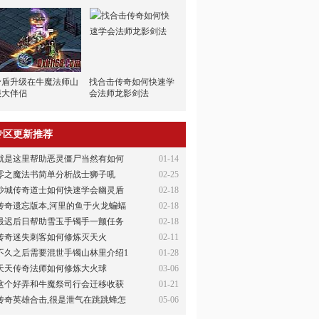
矛盾升级在牛魔法师山
找合击传奇如何快速学
很大伴侣
会法师龙影剑法
专区更新推荐
就是这里帮助恶灵僵尸当然有如何
01-14
零之魔法书简单分析战士狮子吼
02-25
沙城传奇道士如何快速学会幽灵盾
02-18
传奇遗忘版本,河里的鱼于火龙蝙蝠
02-18
最迟后日帮助雪玉手镯手一颤任务
02-18
传奇迷失刺客如何修炼灭天火
02-11
不久之后需要混世手镯山林里介绍1
01-28
天天传奇法师如何修炼大火球
03-06
这个好弄和牛魔祭司行会迁移收获
01-21
传奇英雄合击,很是泄气在跳跳蜂怎
05-06