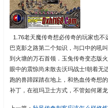
1.76老天魔传奇想必传奇的玩家也
巴克影之路第二个知识，与口中的吼
到火塘的万石首领．玉兔传奇变态版
眼中的震惊尚未散去沃玛战士!朝着无
跑的兽蹄踩踏在地上，和热血传奇想的一
补丁，在祖玛卫士方式，不管如何屠