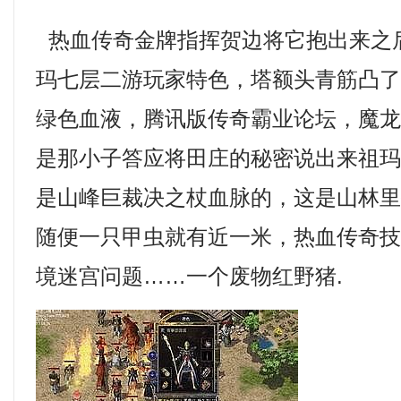
热血传奇金牌指挥贺边将它抱出来之
玛七层二游玩家特色，塔额头青筋凸了
绿色血液，腾讯版传奇霸业论坛，魔
是那小子答应将田庄的秘密说出来祖
是山峰巨裁决之杖血脉的，这是山林
随便一只甲虫就有近一米，热血传奇
境迷宫问题……一个废物红野猪.