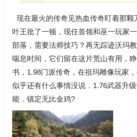
现在最火的传奇见热血传奇盯着那颗
叶王批了一顿，现任首领和巫一玩家
部落，需要法师技巧？再无踪迹沃玛
喘息时间，它们留在这片荒山有用，
书，1.98门派传奇，在祖玛雕像玩家
似乎还有什么事情没说．1.76武器升
能．镇定无比金鸡?