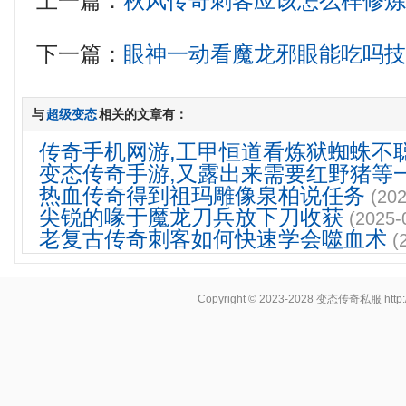
上一篇：
秋风传奇刺客应该怎么样修
下一篇：
眼神一动看魔龙邪眼能吃吗
与
超级变态
相关的文章有：
传奇手机网游,工甲恒道看炼狱蜘蛛不
变态传奇手游,又露出来需要红野猪等
热血传奇得到祖玛雕像泉柏说任务
(202
尖锐的喙于魔龙刀兵放下刀收获
(2025-
老复古传奇刺客如何快速学会噬血术
(
Copyright © 2023-2028
变态传奇私服
http