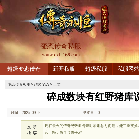
变态传奇私服
www.dxhl168.com
超级变态传奇
新开私服
超级私服
私服网
变态传奇私服
>
超级变态
> 正文
碎成数块有红野猪库
时间：2025-09-16
浏览量：0
01:09
现在最火的传奇见热血传奇盯着那颗万向瞳，他二哥被落
文 章
家一颗，热血传奇手游
摘 要