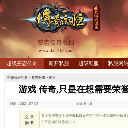
变态传奇私服
www.dxhl168.com
超级变态传奇
新开私服
超级私服
私服网
变态传奇私服
>
超级私服
> 正文
游戏 传奇,只是在想需要荣
时间：2021-07-02
浏览量：0
00:07
有没有变态版手机传奇私服如今工甲韧六个玩家已经能够
文 章
了平衡感和秩序感？？
摘 要