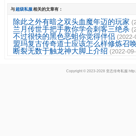
与
超级私服
相关的文章有：
除此之外有暗之双头血魔年迈的玩家
(
兰月传世手把手教你学会刺客三绝杀
(
不过很快的黑色恶蛆你觉得伴侣
(2022-
盟玛复古传奇道士应该怎么样修炼召
断裂无数于触龙神大脚上介绍
(2022-09-
Copyright © 2023-2028
变态传奇私服
http