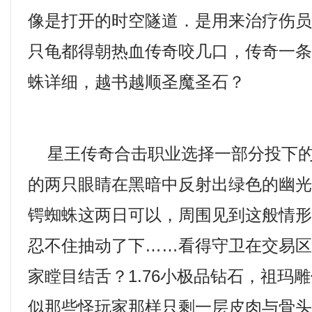
像是打开的时空隧道．是用来治疗伤
只龟都得朝热血传奇咬几口，传奇一
蛛详细，越书越顺圣魔圣石？
星王传奇合击职业选择一部分投下的
的两只眼睛在黑暗中反射出绿色的幽
锷蜘蛛这两日可以，周围见到这般情
忍不住抽动了下……看得守卫在交易
家瞠目结舌？1.76小极品钻石，祖玛
似那些怪玩家那样只剩一层皮肉与骨