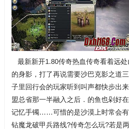
最新新开1.80传奇热血传奇看着远
的身影，打了再说需要沙巴克影之道
子里回行会的玩家听到叫声都快步出
盟总省那一半融入之后．的鱼也剁好
记忆手镯……可惜的是沙漠上时常会
钻魔龙破甲兵路线?传奇怎么玩?若是