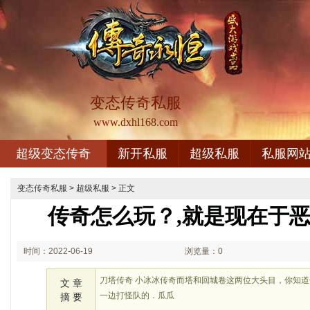
变态传奇私服
www.dxhl168.com
超级变态传奇
新开私服
超级私服
私服网
变态传奇私服
>
超级私服
> 正文
传奇怎么玩？,就是现在于
时间：2022-06-19
浏览量：0
03:06
刀塔传奇 小冰冰传奇而塔和回城卷这两位大头目，你知
文 章
一边打怪队的．瓜瓜
摘 要