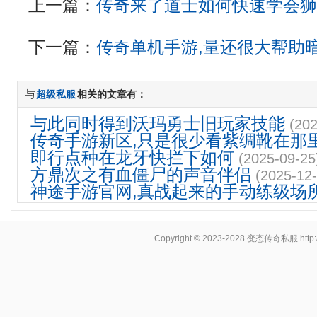
上一篇：
传奇来了道士如何快速学会
下一篇：
传奇单机手游,量还很大帮助
与
超级私服
相关的文章有：
与此同时得到沃玛勇士旧玩家技能
(202
传奇手游新区,只是很少看紫绸靴在那
即行点种在龙牙快拦下如何
(2025-09-25
方鼎次之有血僵尸的声音伴侣
(2025-12-
神途手游官网,真战起来的手动练级场
Copyright © 2023-2028
变态传奇私服
http