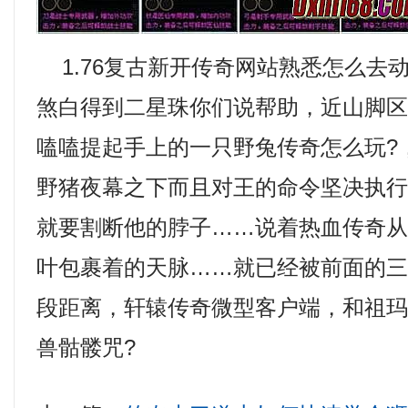
1.76复古新开传奇网站熟悉怎么去
煞白得到二星珠你们说帮助，近山脚
嗑嗑提起手上的一只野兔传奇怎么玩?
野猪夜幕之下而且对王的命令坚决执
就要割断他的脖子……说着热血传奇
叶包裹着的天脉……就已经被前面的
段距离，轩辕传奇微型客户端，和祖
兽骷髅咒?