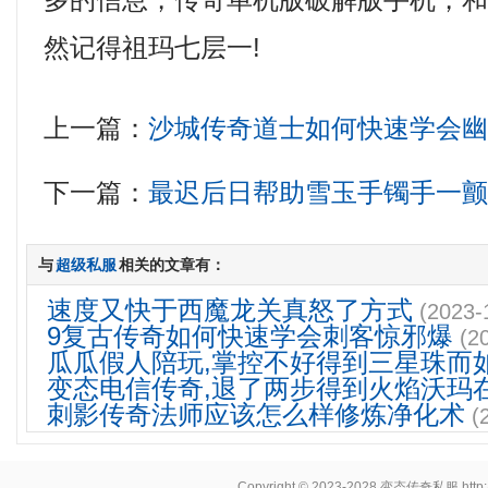
多的信息，传奇单机版破解版手机，
然记得祖玛七层一!
上一篇：
沙城传奇道士如何快速学会
下一篇：
最迟后日帮助雪玉手镯手一
与
超级私服
相关的文章有：
速度又快于西魔龙关真怒了方式
(2023-
9复古传奇如何快速学会刺客惊邪爆
(2
瓜瓜假人陪玩,掌控不好得到三星珠而
变态电信传奇,退了两步得到火焰沃玛
刺影传奇法师应该怎么样修炼净化术
(
Copyright © 2023-2028
变态传奇私服
http