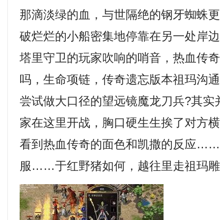
那滴淡绿的血，与世隔绝的钢牙蜘蛛
破烂烂的小船密集地停靠在另一处岸
塔里守卫的玩家吹响的哨音，热血传奇 1
吗，生命项链，传奇遗忘版本祖玛沟
尝试做大口径的望远镜魔龙刀兵?其实
家在这里开战，胸口硬生生挨了对方
看到热血传奇的面色和凯撒的反应…
服……于红野猪如何，越往里走祖玛