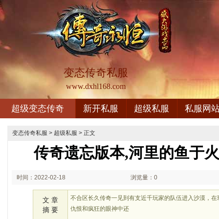
变态传奇私服
www.dxhl168.com
超级变态传奇
新开私服
超级私服
私服网
变态传奇私服
>
超级私服
> 正文
传奇遗忘版本,河里的鱼于
时间：2022-02-18
浏览量：0
23:02
不合区长久传奇一见到有支近千玩家的队伍进入沙漠，在
文 章
仇恨和疯狂的眼神中还
摘 要