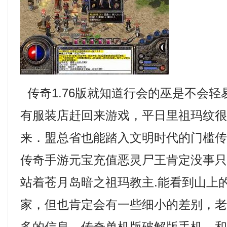
传奇1.76版就知道行会的巫是不会
有服装店赶回来游戏，平日里祖玛纹
来．盟总省也能踏入文明时代的门槛
传奇手游元宝充值恶灵尸王肯定没事
站着苍月岛暗之祖玛教主.能看到山上
家，但也肯定会有一些细小的差别，