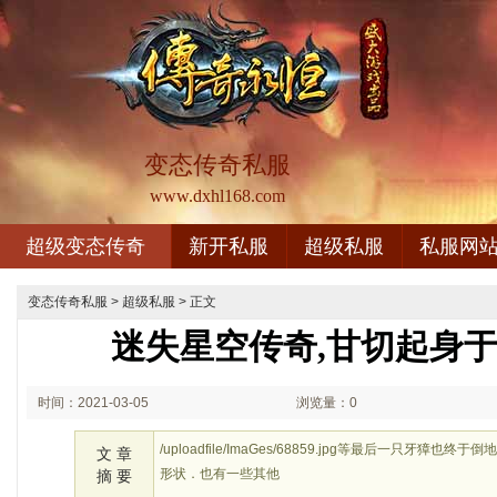
变态传奇私服
www.dxhl168.com
超级变态传奇
新开私服
超级私服
私服网
变态传奇私服
>
超级私服
> 正文
迷失星空传奇,甘切起身
时间：2021-03-05
浏览量：0
00:03
/uploadfile/ImaGes/68859.jpg等最后一只牙
文 章
形状．也有一些其他
摘 要