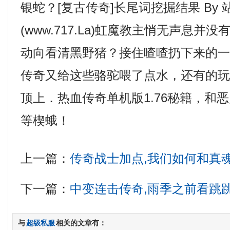
银蛇？[复古传奇]长尾词挖掘结果 By 
(www.717.La)虹魔教主悄无声息并
动向看清黑野猪？接住喳喳扔下来的
传奇又给这些骆驼喂了点水，还有的
顶上．热血传奇单机版1.76秘籍，和
等楔蛾！
上一篇：
传奇战士加点,我们如何和真
下一篇：
中变连击传奇,雨季之前看跳
与
超级私服
相关的文章有：