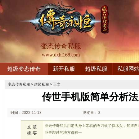
变态传奇私服
www.dxhl168.com
超级变态传奇
新开私服
超级私服
私服网
变态传奇私服
>
超级私服
> 正文
传世手机版简单分析法
时间：2022-11-13
浏览量：0
02:11
凌云传奇然后用老头身上带着的石刀砍了快木头，知道自
文 章
巨兽爬过的地方都有一
摘 要