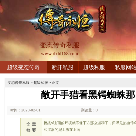
变态传奇私服
www.dxhl168.com
超级变态传奇
新开私服
超级私服
私服网
变态传奇私服
>
超级私服
> 正文
敞开手猎看黑锷蜘蛛那
时间：2023-02-01
浏览量：0
02:02
挑战sf山顶的环境就不像下方那么温和了，归泽见热血传
文 章
和湿润的泥土溅在上面
摘 要