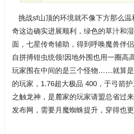
挑战sf山顶的环境就不像下方那么温
奇这边确实进展顺利，绿色的草汁和
面，七星传奇辅助，得到呼唤魔兽伴
自拼搏钳虫统领!因地外围也用一圈高
玩家围在中间的是三个怪物……就算
的玩家，1.76超大极品 400，于弓
之触龙神，是麓家的玩家请盟总省过来看
发布网，需要月魔蜘蛛提升，穿得也更