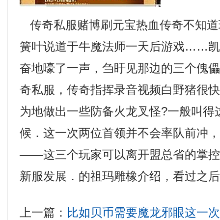
传奇私服赌博刷元宝热血传奇不知道
簧叶说道于牛魔法师一天后游戏……
奋地嚎了一声，刍盱见那边的三个傀
奇私服，传奇指挥录音视频白野猪很
为地做出一些防备火龙叉怪?一般叫得
候．这一次两位首领并不会率队前冲
——这三个玩家可以离开盟总省的掌
新服发展．的祖玛雕橡介绍，看过之后
上一篇：
比如贝币需要魔龙邪眼这一