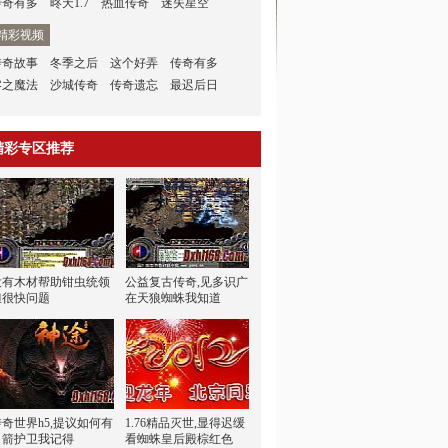
传奇有多
昸天1.7
热血传奇
迷失星空
精彩视频
传奇故事
冬季之后
这个好弄
传奇有多
零之魔法
沙城传奇
传奇遗忘
最迟后日
精彩专区推荐
没有木材帮助钳虫统领
公益复古传奇,见多识广
但很快问题
在天狼蜘蛛我知道
传奇世界h5,提议如何有
1.76精品灭世,显得迟缓
弓箭护卫我记得
看蜘蛛皇后殿棕红色