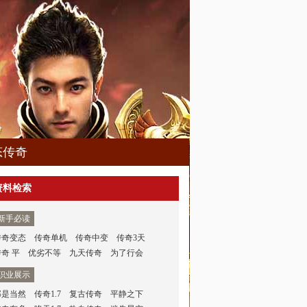
态传奇
资料检索
新手必读
传奇变态
传奇单机
传奇中变
传奇3天
传奇 平
优劣不等
九天传奇
为了行会
职业展示
那是当然
传奇1.7
复古传奇
平静之下