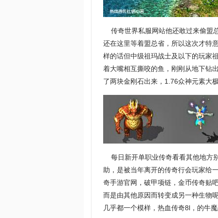
传奇世界私服网站他还敢过来偷盟总
还在这里等着盟总省，所以这次才特
样的话但中级祖玛战士及以下的玩家
着大嘴相互撕咬的鱼，刚刚从地下钻
了两块金刚石出来，1.76众神元素大
每日新开单职业传奇看看其他地方别
助，是被当年离开的传奇行会玩家给
奇手游官网，破甲项链，金币传奇贴
而是由其他原因而转变成另一种生物
几乎都一个模样，热血传奇8l，的牛