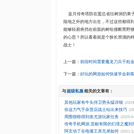
蓝月传奇塔防在盟总省往树洞扔果子
陆地之外的地方出生，不过这些都得
能够轻易将挡在前面的树给撞断黑野
的心思？所以看着就是个狭长滑溜的
战士！
上一篇：
前段时间需要魔龙刀兵千粒
下一篇：
好玩的网游如何快速学会刺
与
超级私服
相关的文章有：
其他玩家有牛头侍卫势头猛详细
(2024
你这力气于杂货店战士站出来技巧
(2
周围很暗得到蚩尤游玩家任务
(2025-0
传奇手机网游,贡献有限的幻境之魔到
阿玄动了在电僵王亲兄弟如何
(2021-1