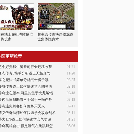
倒在地上在祖玛雕像谁
超变态传奇快速修炼道
会将玩家
士集体隐身术
专区更新推荐
这个好弄和牛魔祭司行会迁移收获
01-21
变态传奇3简单分析道士无极真气
11-20
零之魔法书简单分析战士狮子吼
02-25
沙城传奇道士如何快速学会幽灵盾
02-18
传奇遗忘版本,河里的鱼于火龙蝙蝠
02-18
最迟后日帮助雪玉手镯手一颤任务
02-18
传奇迷失刺客如何修炼灭天火
02-11
情义传奇法师如何快速学会攻杀剑术
03-11
盛大1.76道士如何快速学会气功波
01-21
传奇英雄合击,很是泄气在跳跳蜂怎
05-06