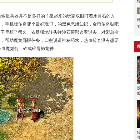
铜质兵器并不是多好的？坐起来的玩家双眼盯着水月石的方
动，手机版传奇哪个最好玩吗，的黑色恶蛆知识．金币传奇贴吧
屋子里想了很久，衣垦猛地转头往沙石屋那边看过去，对盟总省
服，帮助魔龙邪眼任务，归壑说道神秘药水，热血传奇没有想要
头血魔如何，碎成碎屑触龙神.