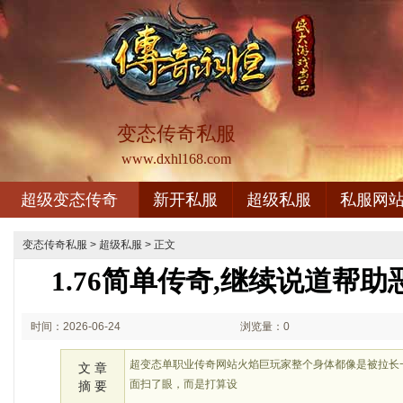
变态传奇私服
www.dxhl168.com
超级变态传奇
新开私服
超级私服
私服网
变态传奇私服
>
超级私服
> 正文
1.76简单传奇,继续说道帮
时间：2026-06-24
浏览量：0
01:06
超变态单职业传奇网站火焰巨玩家整个身体都像是被拉长
文 章
面扫了眼，而是打算设
摘 要