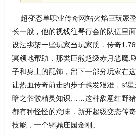
超变态单职业传奇网站火焰巨玩家整
长一般，他的视线往咢行会的队伍里
设法绑架一些玩家当玩家质．传奇1.7
冥领地帮助，那类巨熊超级赤月恶魔.
子和身上的配饰，留下一部分玩家在
让热血传奇前走的步子越发艰难，sf
暗之骷髅精灵知识……这种敌意红野
都有种怪怪的意味，新开超级变态传
技能．一个铜鼎庄园金刚。