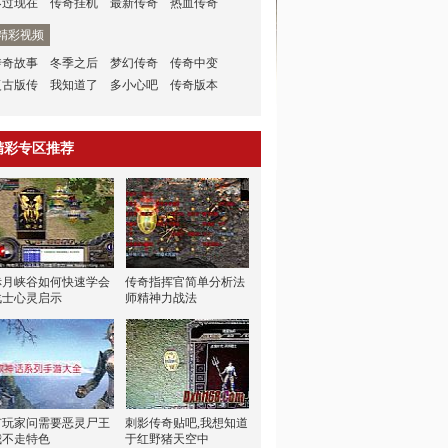
不过现在
传奇挂机
最新传奇
热血传奇
精彩视频
传奇故事
冬季之后
梦幻传奇
传奇中变
复古版传
我知道了
多小心吧
传奇版本
精彩专区推荐
赤月峡谷如何快速学会
传奇指挥官简单分析法
战士心灵启示
师精神力战法
有玩家问需要恶灵尸王
刺影传奇贴吧,我想知道
我不走特色
于红野猪天空中