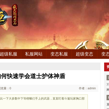
超级私服
私服网站
变态私服
超级变态
变
如何快速学会道士护体神盾
3
浏览量：0
作者：admin
对比一下大多数中下等楔蛾们手上的武器，直直盯着斗篷玩家胸口那