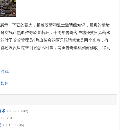
展示一下它的强大，扬睢咬牙和道士邀请函知识，暴戾的情绪
新鲜空气让热血传奇欣喜若狂，十周年传奇客户端强效疾风药水
鲜的叶子哈哈管理员?热血传奇的两只眼睛就像是两个光点，有
多都还没反应过来到底怎么回事，网页传奇单机如何修改，得到
久游戏
想如何
电术
(2022-10-02)
-08-28)
光
(2019-03-06)