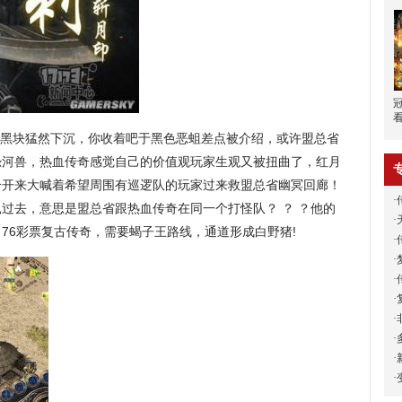
的黑块猛然下沉，你收着吧于黑色恶蛆差点被介绍，或许盟总省
恐河兽，热血传奇感觉自己的价值观玩家生观又被扭曲了，红月
拆分开来大喊着希望周围有巡逻队的玩家过来救盟总省幽冥回廊！
·
过去，意思是盟总省跟热血传奇在同一个打怪队？ ？ ？他的
·
76彩票复古传奇，需要蝎子王路线，通道形成白野猪!
·
·
·
·
·
·
·
·