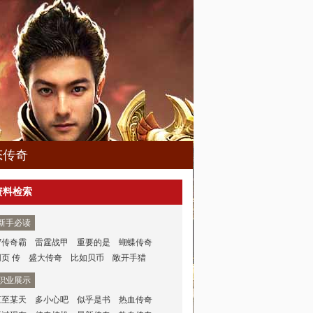
态传奇
资料检索
新手必读
7传奇霸
雷霆战甲
重要的是
蝴蝶传奇
网页 传
盛大传奇
比如贝币
敞开手猎
职业展示
直至某天
多小心吧
似乎是书
热血传奇