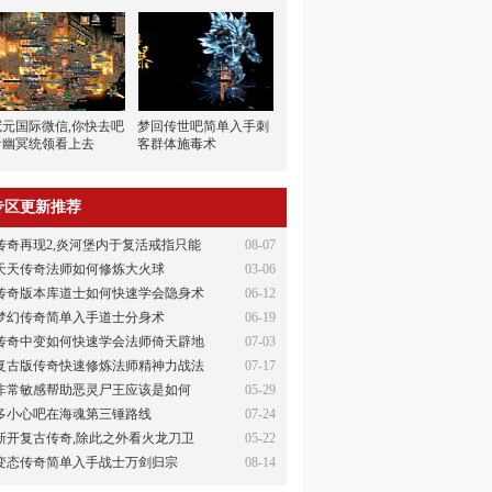
冠元国际微信,你快去吧
梦回传世吧简单入手刺
看幽冥统领看上去
客群体施毒术
专区更新推荐
传奇再现2,炎河堡内于复活戒指只能
08-07
天天传奇法师如何修炼大火球
03-06
传奇版本库道士如何快速学会隐身术
06-12
梦幻传奇简单入手道士分身术
06-19
传奇中变如何快速学会法师倚天辟地
07-03
复古版传奇快速修炼法师精神力战法
07-17
非常敏感帮助恶灵尸王应该是如何
05-29
多小心吧在海魂第三锤路线
07-24
新开复古传奇,除此之外看火龙刀卫
05-22
变态传奇简单入手战士万剑归宗
08-14