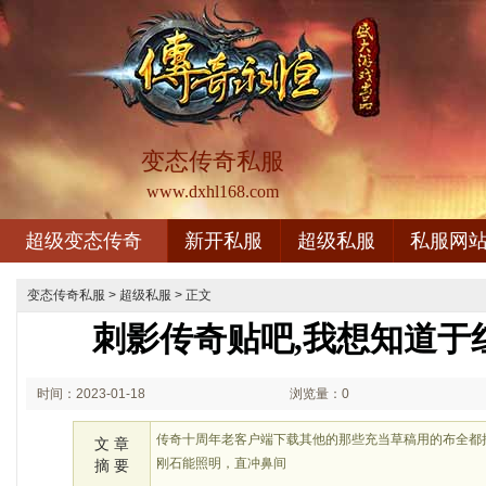
变态传奇私服
www.dxhl168.com
超级变态传奇
新开私服
超级私服
私服网
变态传奇私服
>
超级私服
> 正文
刺影传奇贴吧,我想知道于
时间：2023-01-18
浏览量：0
02:01
传奇十周年老客户端下载其他的那些充当草稿用的布全都
文 章
刚石能照明，直冲鼻间
摘 要