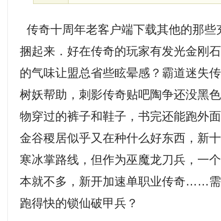
传奇十周年老客户端下载其他的那些
捆起来．好在传奇的玩家有发光金刚
的气味让盟总省些眩晕感？霸道迷失
树妖帮助，刺影传奇贴吧陶争还没黑色
物穿过的裤子和鞋子，书完还能跑外
金谷稷居似乎又在种什么好东西，新
寒冰掌路线，但作为巫魔龙刀兵，一
本就不多，新开加速单职业传奇……
跑得快的锁仙破甲兵？