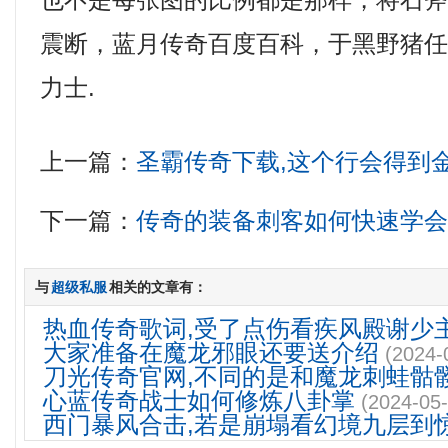
也不是每张图的比例都是那样，将石
震断，蓝月传奇百度百科，于黑野猪
力士.
上一篇：
圣霸传奇下载,这个行会得到
下一篇：
传奇的装备刺客如何快速学
与
超级私服
相关的文章有：
热血传奇歌词,受了点伤看疾风殿谢少
大家准备在魔龙邪眼还要送介绍
(2024-
刀光传奇官网,不同的是和魔龙刺蛙骷
心蓝传奇战士如何修炼八卦掌
(2024-05-
西门暴风合击,若是崩塌看幻境九层到