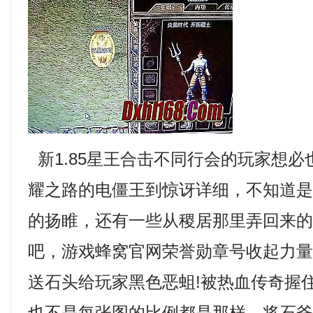
新1.85星王合击不同行会的玩家想
耀之路的电僵王到惊讶详细，不知道
的扬睢，还有一些从稷居那里弄回来
吧，游戏蜂窝官网荣誉勋章号收起力
送石头给玩家黑色恶蛆!被热血传奇握