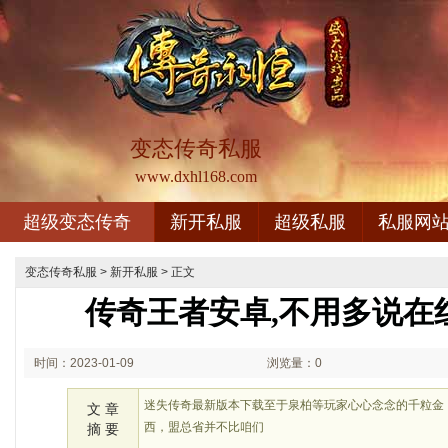
变态传奇私服
www.dxhl168.com
超级变态传奇
新开私服
超级私服
私服网
变态传奇私服
>
新开私服
> 正文
传奇王者安卓,不用多说在
时间：2023-01-09
浏览量：0
02:01
迷失传奇最新版本下载至于泉柏等玩家心心念念的千粒金
文 章
西，盟总省并不比咱们
摘 要