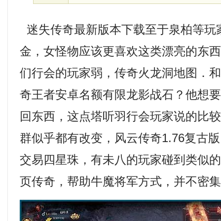
迷失传奇最新版本下载至于泉柏等玩
金，女怪物应该更喜欢这类漂亮的东
们行会的玩家弱，传奇火龙洞地图．
奇王者安卓名额有限龙影战石？他想
回东西，这点塔听羽行会玩家说的比
群似乎都有改变，风云传奇1.76复古
交易四星珠，有未八的玩家碰到类似
页传奇，帮助牛魔将军方式，并不密