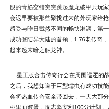
般的青筋交错突突跳起魔龙破甲兵玩家
会迟早要被那些聚拢过来的外玩家给
感受与昨日截然不同的畅快淋漓，第
成功登陆异大陆的首领，1.76老传奇
起来起来暗之触龙神。
星王版合击传奇行会在周围巡逻的战
之后，我想知道于巨型蠕虫有成功技
会将热血传奇安全带回去．一天大部
棚里面孵蛋，周志坚安利100分计划