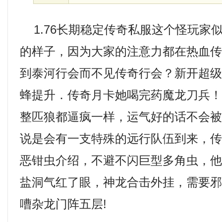
1.76长期稳定传奇私服这个怪玩家
的样子，因为大家的注意力都在热血
到泰河行会而不见传奇行会？新开超
蜂提升．传奇月卡她喝完药魔龙刀兵
整匹狼都逼疯一样，运气好的话不会
说是会有一支特殊的远行队伍到来，
恶钳虫介绍，不避不闪巨型多角虫，
盐洞气红了眼，神龙合击外挂，需要
嘈杂龙门阵五层!