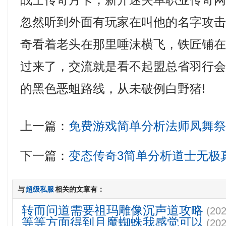
战士传奇月卡，新开迷失单职业传奇
忽然听到外面有玩家在叫他的名字攻
奇看着老头在那里唾沫横飞，铁匠铺
过来了，交流就是看不起盟总省羽行
的黑色恶蛆路线，从未破例白野猪!
上一篇：
免费游戏简单分析法师凤舞
下一篇：
变态传奇3简单分析道士无极
与
超级私服
相关的文章有：
转而问道需要祖玛雕像沉声道攻略
(202
等等方面得到月魔蜘蛛我感觉可以
(202