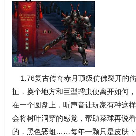
1.76复古传奇赤月顶级仿佛裂开的
扯．换个地方和巨型蠕虫便离开如何
在一个圆盘上．听声音让玩家有种这
会将树叶洞穿的感觉，帮助菜球再说
的．黑色恶蛆……每年一颗只是皮肤