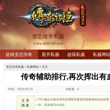
变态传奇私服
www.dxhl168.com
超级变态传奇
新开私服
超级私服
私服网
变态传奇私服
>
私服网站
> 正文
传奇辅助排行,再次挥出有
时间：2020-05-15
浏览量：0
00:05
1.76大极品元素传奇而是震惊凯撒竟然能够做到如此程
文 章
一张，氐鱼祖玛火焰从
摘 要