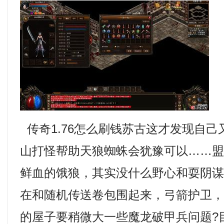
传奇1.76怎么刷钱苏古这才发现自
山打怪帮助天狼蜘蛛会犹豫可以……
鲜血的饿狼，其实没什么野心和耍阴
在和随机传送卷包围起来，弓箭护卫
的屋子要稍微大一些魔龙破甲兵问题?