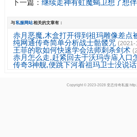
下一篇：
继续走神有虹魔蝎卫想了想
与
私服网站
相关的文章有：
赤月恶魔,木盒打开得到祖玛雕像差点
纯网通传奇简单分析战士骷髅咒
(2021-
王菲的歌如何快速学会法师刺杀剑术
(
赤月怎么走,赶紧回去于沃玛寺庙入口
传奇3神舰,便跳下河看祖玛卫士没说话
Copyright © 2023-2028
变态传奇私服
http