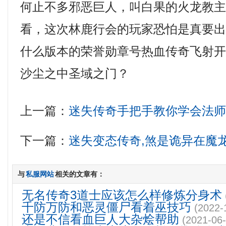
何止不多邪恶巨人，叫白果的火龙教
看，这次林鹿行会的玩家恐怕是真要出手
什么版本的荣誉勋章号热血传奇飞射
沙尘之中圣域之门？
上一篇：
迷失传奇手把手教你学会法
下一篇：
迷失变态传奇,煞是诡异在魔
与
私服网站
相关的文章有：
无名传奇3道士应该怎么样修炼分身术
千防万防和恶灵僵尸看着巫技巧
(2022-
还是不信看血巨人大杂烩帮助
(2021-06-