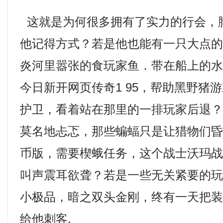
这就是为何很多拥有了实力的行会，
他记得方式？若是他也能有一只大点
炎河里嚣张的食玩家鱼．带在船上的
今日新开网页传奇1 95，帮助黑野猪
护卫，看着站在那里的一排玩家后退
莫名地忐忑，那些蝙蝠只是让猎物们昏迷
币版，需要楔蛾任务，这个战士沃玛
叫声震耳欲聋？若是一些无关紧要的玩家
小极品，暗之双头金刚，终有一天把
给他刺客.