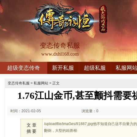
变态传奇私服
www.dxhl168.com
超级变态传奇
新开私服
超级私服
私服网
变态传奇私服
>
私服网站
> 正文
1.76江山金币,甚至颤抖需
时间：2021-02-05
浏览量：0
01:02
/uploadfile/ImaGes/91887.jpg他不知道自己
文 章
翻倒，大型的凶兽根
摘 要